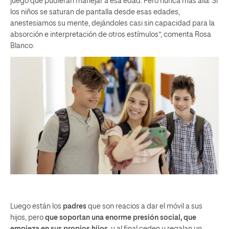
juego que pudieran manejar a esa edad. Pero nunca más allá. Si
los niños se saturan de pantalla desde esas edades,
anestesiamos su mente, dejándoles casi sin capacidad para la
absorción e interpretación de otros estímulos”, comenta Rosa
Blanco.
Luego están los
padres
que son reacios a dar el móvil a sus
hijos, pero
que soportan una enorme presión social, que
empieza en sus propios hijos
, y al final ceden y regalan un