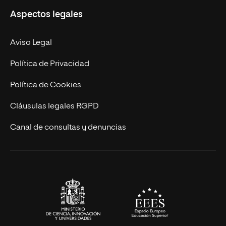
Aspectos legales
Doctorados
Facultades
Experto Universitario
Nuestro Equipo
Aviso Legal
Postgrados
Trabaja en UNIR
Política de Privacidad
Cursos Universitarios
Actualidad
Política de Cookies
UNIR Revista
Cláusulas legales RGPD
Eventos
Canal de consultas y denuncias
Alianzas corporativas
Sala de prensa
Contacto