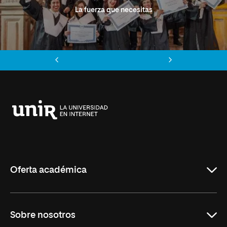
La fuerza que necesitas
Anterior
Siguiente
Universidad
Internacional
de
La
Rioja
Oferta académica
Grados
Sobre nosotros
Másteres Oficiales