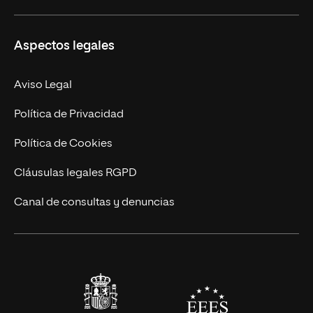
Másteres Propios
Misión y Valores
Aspectos legales
Doctorados
Facultades
Experto Universitario
Nuestro Equipo
Aviso Legal
Postgrados
Trabaja en UNIR
Política de Privacidad
Cursos Universitarios
Actualidad
Política de Cookies
UNIR Revista
Cláusulas legales RGPD
Eventos
Canal de consultas y denuncias
Alianzas corporativas
Sala de prensa
Contacto