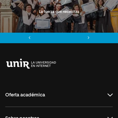
La fuerza que necesitas
Anterior
Siguiente
Universidad
Internacional
de
La
Rioja
Oferta académica
Grados