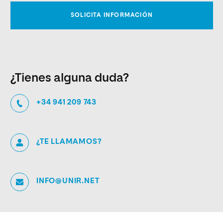
¿Tienes alguna duda?
+34 941 209 743
¿TE LLAMAMOS?
INFO@UNIR.NET