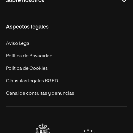
Sobre nosotros
Másteres Oficiales
Másteres Propios
Misión y Valores
Aspectos legales
Doctorados
Facultades
Experto Universitario
Nuestro Equipo
Aviso Legal
Postgrados
Trabaja en UNIR
Política de Privacidad
Cursos Universitarios
Actualidad
Política de Cookies
UNIR Revista
Cláusulas legales RGPD
Eventos
Canal de consultas y denuncias
Alianzas corporativas
Sala de prensa
Contacto