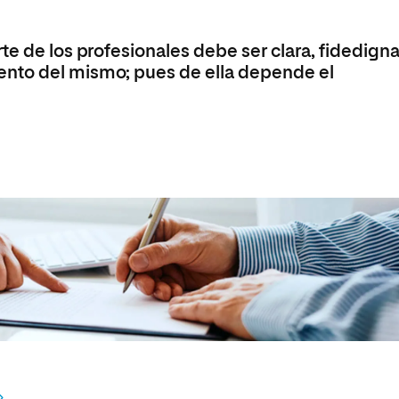
Máster Universitario en Psicopedagogía
olíticas y Relaciones
Acceso universitario para
na de Movilidad
nales
mayores
nacional
Máster Universitario en Atención Temprana y
te de los profesionales debe ser clara, fidedigna
Desarrollo Infantil
nto del mismo; pues de ella depende el
Máster Universitario en Enseñanza de Español
como Lengua Extranjera (ELE)