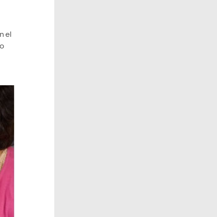
n el
co