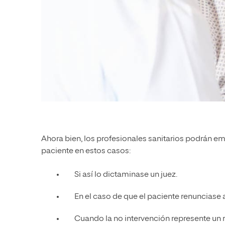
Ahora bien, los profesionales sanitarios podrán em
paciente en estos casos:
Si así lo dictaminase un juez.
En el caso de que el paciente renunciase a
Cuando la no intervención represente un r