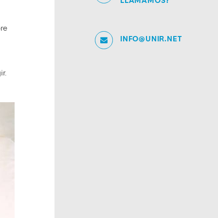
LLAMAMOS?
bre
INFO@UNIR.NET
r.