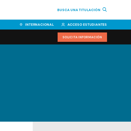
BUSCA UNA TITULACIÓN
INTERNACIONAL
ACCESO ESTUDIANTES
SOLICITA INFORMACIÓN
Facultad de Ciencias de la
Educación y Humanidades
Facultad de Ciencias de la
Salud
Facultad de Economía y
Empresa
Escuela Superior de Ingeniería
y Tecnología (ESIT)
Facultad de Derecho