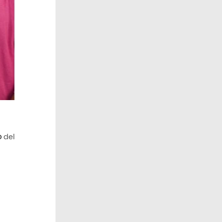
o
del