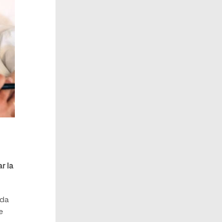
r la
oda
e