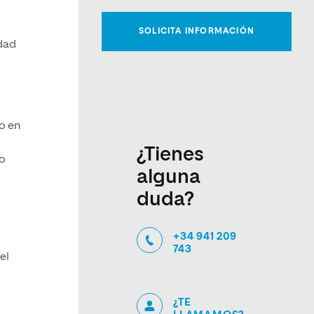
y
dad
o en
¿Tienes
do
alguna
duda?
s
+34 941 209
743
el
¿TE