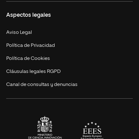
Másteres Propios
Misión y Valores
Aspectos legales
Doctorados
Facultades
Experto Universitario
Nuestro Equipo
Aviso Legal
Postgrados
Trabaja en UNIR
Política de Privacidad
Cursos Universitarios
Actualidad
Política de Cookies
UNIR Revista
Cláusulas legales RGPD
Eventos
Canal de consultas y denuncias
Alianzas corporativas
Sala de prensa
Contacto