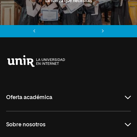
La fuerza que necesitas
Anterior
Siguiente
Universidad
Internacional
de
La
Rioja
Oferta académica
Grados
Sobre nosotros
Másteres Oficiales