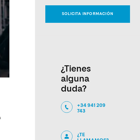
¿Tienes
alguna
duda?
+34 941 209
743
a
¿TE