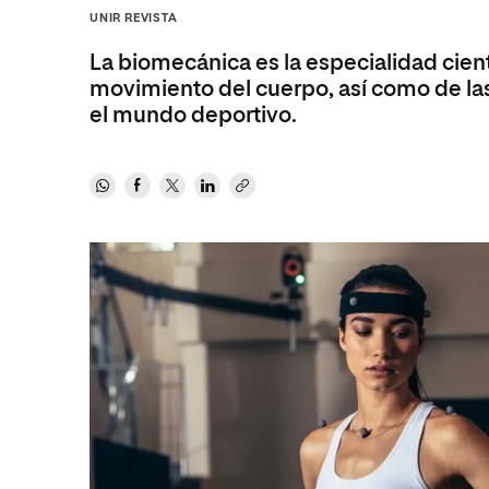
Diseño
Ingeniería y Tecnología
UNIR REVISTA
Ciencias P
Escuela de Humanidades
Ofici
Ciencias de la Salud
Diseño
Internacio
Inter
La biomecánica es la especialidad cient
Normas de Organización y
Ciencias Sociales
Ciencias de la Salud
Funcionamiento
movimiento del cuerpo, así como de las 
el mundo deportivo.
Humanidades
Ciencias Sociales
Artes
Humanidades
Música
Artes
Música