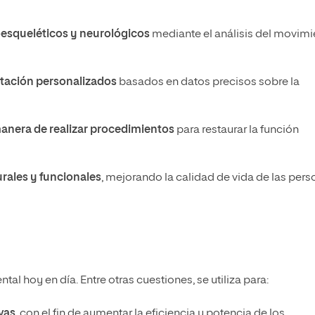
esqueléticos y neurológicos
mediante el análisis del movimi
litación personalizados
basados en datos precisos sobre la
 manera de realizar procedimientos
para restaurar la función
urales y funcionales
, mejorando la calidad de vida de las per
l hoy en día. Entre otras cuestiones, se utiliza para:
ivas
, con el fin de aumentar la eficiencia y potencia de los