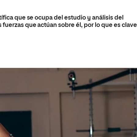
Máster Universitario en Psicopedagogía
olíticas y Relaciones
Acceso universitario para
na de Movilidad
nales
mayores
nacional
Máster Universitario en Atención Temprana y
ífica que se ocupa del estudio y análisis del
Desarrollo Infantil
fuerzas que actúan sobre él, por lo que es clav
Máster Universitario en Enseñanza de Español
como Lengua Extranjera (ELE)