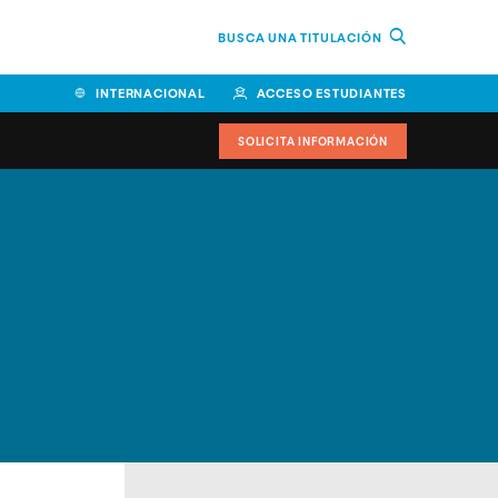
BUSCA UNA TITULACIÓN
INTERNACIONAL
ACCESO ESTUDIANTES
SOLICITA INFORMACIÓN
Facultad de Ciencias de la
Educación y Humanidades
Facultad de Ciencias de la
Salud
Facultad de Economía y
Empresa
Escuela Superior de Ingeniería
y Tecnología (ESIT)
Facultad de Derecho