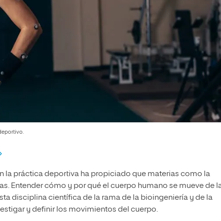
deportivo.
n la práctica deportiva ha propiciado que materias como la
as. Entender cómo y por qué el cuerpo humano se mueve de l
a disciplina científica de la rama de la bioingeniería y de la
estigar y definir los movimientos del cuerpo.