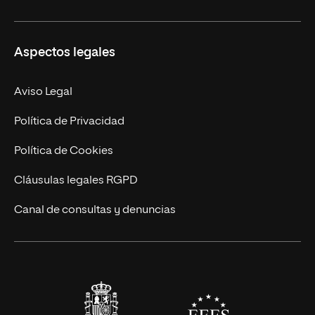
Másteres Propios
Misión y Valores
Aspectos legales
Doctorados
Facultades
Experto Universitario
Nuestro Equipo
Aviso Legal
Postgrados
Trabaja en UNIR
Política de Privacidad
Cursos Universitarios
Actualidad
Política de Cookies
UNIR Revista
Cláusulas legales RGPD
Eventos
Canal de consultas y denuncias
Alianzas corporativas
Sala de prensa
Contacto