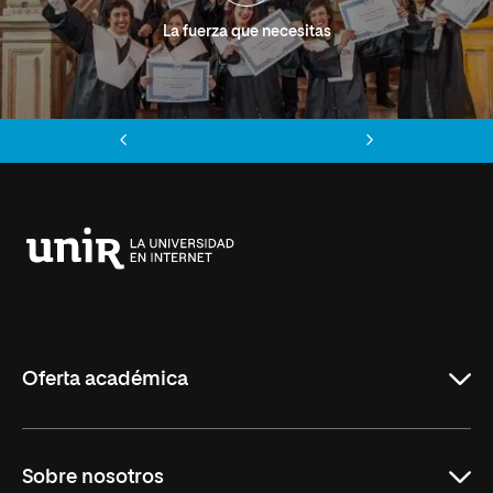
La fuerza que necesitas
Anterior
Siguiente
Universidad
Internacional
de
La
Rioja
Oferta académica
Grados
Sobre nosotros
Másteres Oficiales