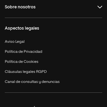
Sobre nosotros
Másteres Oficiales
Másteres Propios
Misión y Valores
Aspectos legales
Doctorados
Facultades
Experto Universitario
Nuestro Equipo
Aviso Legal
Postgrados
Trabaja en UNIR
Política de Privacidad
Cursos Universitarios
Actualidad
Política de Cookies
UNIR Revista
Cláusulas legales RGPD
Eventos
Canal de consultas y denuncias
Alianzas corporativas
Sala de prensa