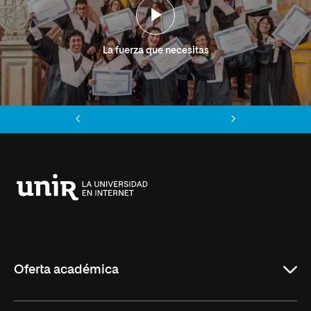
La fuerza que necesitas
Anterior
Siguiente
Universidad
Internacional
de
La
Rioja
Oferta académica
Grados