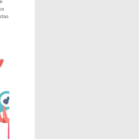
se
os
stas