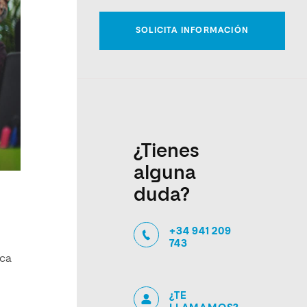
¿Tienes
alguna
duda?
+34 941 209
743
ica
¿TE