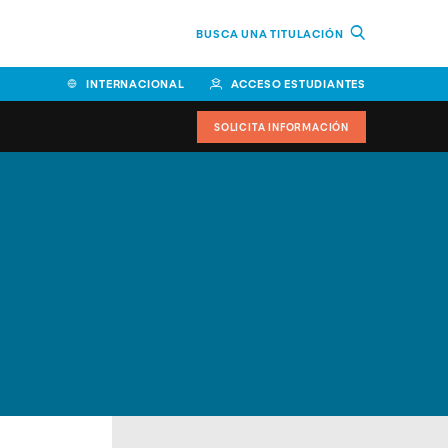
BUSCA UNA TITULACIÓN
INTERNACIONAL
ACCESO ESTUDIANTES
SOLICITA INFORMACIÓN
Facultad de Ciencias de la
Educación y Humanidades
Facultad de Ciencias de la
Salud
Facultad de Economía y
Empresa
Escuela Superior de Ingeniería
y Tecnología (ESIT)
Facultad de Derecho