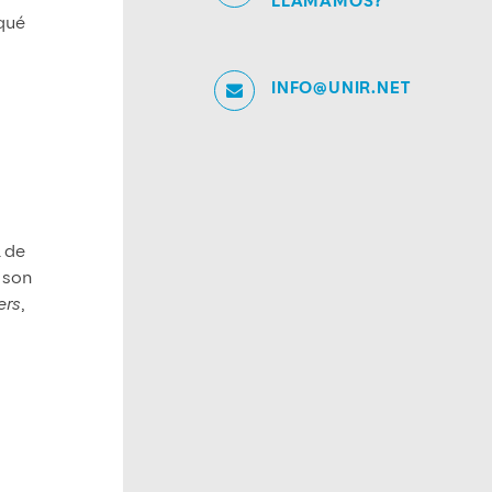
LLAMAMOS?
 qué
INFO@UNIR.NET
a de
 son
ers
,