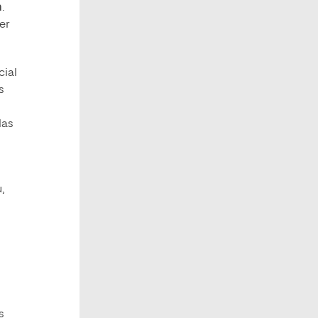
n
.
er
cial
s
las
,
s