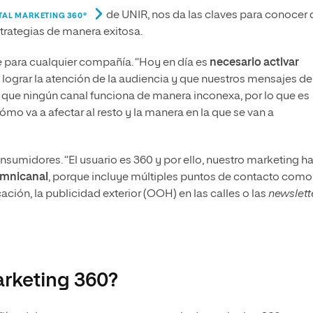
de UNIR, nos da las claves para conocer
TAL MARKETING 360º
trategias de manera exitosa.
e para cualquier compañía. “Hoy en día es
necesario activar
 lograr la atención de la audiencia y que nuestros mensajes de
a que ningún canal funciona de manera inconexa, por lo que es
mo va a afectar al resto y la manera en la que se van a
sumidores. “El usuario es 360 y por ello, nuestro marketing h
 omnicanal
, porque incluye múltiples puntos de contacto como
ción, la publicidad exterior (OOH) en las calles o las
newslett
arketing 360?