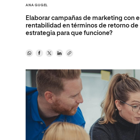
Diseño
Ingeniería y Tecnología
ANA GUGEL
Ciencias P
Escuela de Humanidades
Ofici
Ciencias de la Salud
Diseño
Internacio
Inter
Elaborar campañas de marketing con es
Normas de Organización y
Ciencias Sociales
Ciencias de la Salud
Funcionamiento
rentabilidad en términos de retorno de 
estrategia para que funcione?
Humanidades
Ciencias Sociales
Artes
Humanidades
Música
Artes
Música