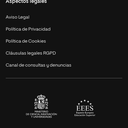
Aspectos legales
Doctorados
Facultades
Experto Universitario
Nuestro Equipo
Aviso Legal
Postgrados
Trabaja en UNIR
Política de Privacidad
Cursos Universitarios
Actualidad
Política de Cookies
UNIR Revista
Cláusulas legales RGPD
Eventos
Canal de consultas y denuncias
Alianzas corporativas
Sala de prensa
Contacto