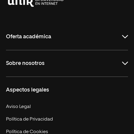
Universidad
Internacional
de
La
Rioja
Oferta académica
Grados
Sobre nosotros
Másteres Oficiales
Másteres Propios
Misión y Valores
Aspectos legales
Doctorados
Facultades
Experto Universitario
Nuestro Equipo
Aviso Legal
Postgrados
Trabaja en UNIR
Política de Privacidad
Cursos Universitarios
Actualidad
Política de Cookies