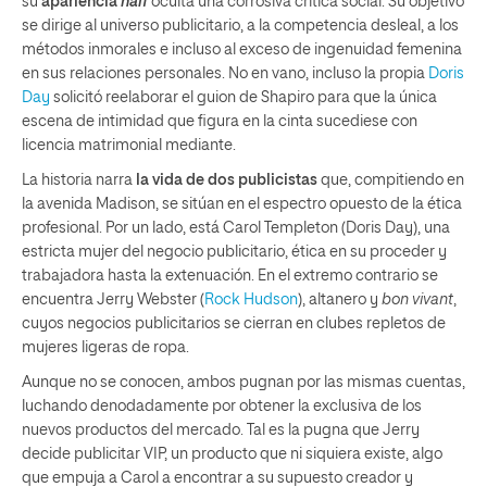
su
apariencia
naïf
oculta una corrosiva crítica social. Su objetivo
se dirige al universo publicitario, a la competencia desleal, a los
métodos inmorales e incluso al exceso de ingenuidad femenina
en sus relaciones personales. No en vano, incluso la propia
Doris
Day
solicitó reelaborar el guion de Shapiro para que la única
escena de intimidad que figura en la cinta sucediese con
licencia matrimonial mediante.
La historia narra
la vida de dos publicistas
que, compitiendo en
la avenida Madison, se sitúan en el espectro opuesto de la ética
profesional. Por un lado, está Carol Templeton (Doris Day), una
estricta mujer del negocio publicitario, ética en su proceder y
trabajadora hasta la extenuación. En el extremo contrario se
encuentra Jerry Webster (
Rock Hudson
), altanero y
bon vivant
,
cuyos negocios publicitarios se cierran en clubes repletos de
mujeres ligeras de ropa.
Aunque no se conocen, ambos pugnan por las mismas cuentas,
luchando denodadamente por obtener la exclusiva de los
nuevos productos del mercado. Tal es la pugna que Jerry
decide publicitar VIP, un producto que ni siquiera existe, algo
que empuja a Carol a encontrar a su supuesto creador y