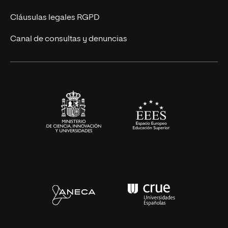
UNIR Revista
Cláusulas legales RGPD
Eventos
Canal de consultas y denuncias
Alianzas corporativas
Sala de prensa
Contacto