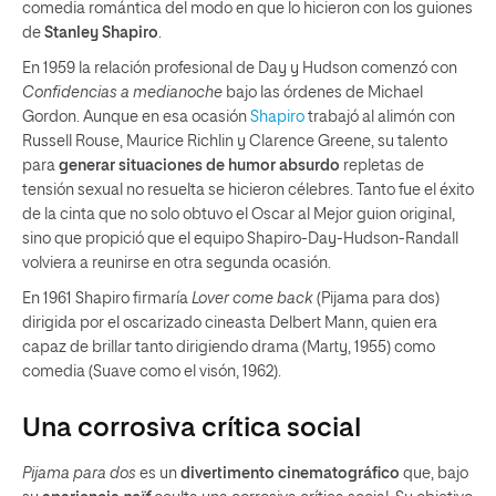
comedia romántica del modo en que lo hicieron con los guiones
de
Stanley Shapiro
.
En 1959 la relación profesional de Day y Hudson comenzó con
Confidencias a medianoche
bajo las órdenes de Michael
Gordon. Aunque en esa ocasión
Shapiro
trabajó al alimón con
Russell Rouse, Maurice Richlin y Clarence Greene, su talento
para
generar situaciones de humor absurdo
repletas de
tensión sexual no resuelta se hicieron célebres. Tanto fue el éxito
de la cinta que no solo obtuvo el Oscar al Mejor guion original,
sino que propició que el equipo Shapiro-Day-Hudson-Randall
volviera a reunirse en otra segunda ocasión.
En 1961 Shapiro firmaría
Lover come back
(Pijama para dos)
dirigida por el oscarizado cineasta Delbert Mann, quien era
capaz de brillar tanto dirigiendo drama (Marty, 1955) como
comedia (Suave como el visón, 1962).
Una corrosiva crítica social
Pijama para dos
es un
divertimento cinematográfico
que, bajo