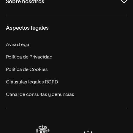
Sobre nosotros
Másteres Oficiales
Másteres Propios
Misión y Valores
Aspectos legales
Doctorados
Facultades
Experto Universitario
Nuestro Equipo
Aviso Legal
Postgrados
Trabaja en UNIR
Política de Privacidad
Cursos Universitarios
Actualidad
Política de Cookies
UNIR Revista
Cláusulas legales RGPD
Eventos
Canal de consultas y denuncias
Alianzas corporativas
Sala de prensa
Contacto