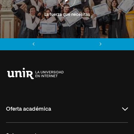
La fuerza que necesitas
Anterior
Siguiente
Universidad
Internacional
de
La
Rioja
Oferta académica
Grados