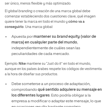
ser único, menos flexible y más optimizado.
El
global branding
o creación de una marca global debe
comenzar estableciendo dos cuestiones clave, qué imagen
quiere tener la marca en todo el mundo y
cómo va a
conseguirlo
. Una marca global:
Apuesta por
mantener su
brand equity
(valor de
marca) en cualquier parte del mundo
,
independientemente de cuáles sean las
peculiaridades de cada mercado.
Ejemplo:
Nike
mantiene su “Just do it” en todo el mundo,
aunque en los países árabes respete los códigos de vestimenta
a la hora de diseñar sus productos.
Debe someterse a un proceso de adaptación,
comprobando
qué sentido adquiere su mensaje en
los diferentes lugares
. Esto podría obligar a la
empresa a modificar o adaptar este mensaje, lo que
en ocasiones resulta bastante complejo.