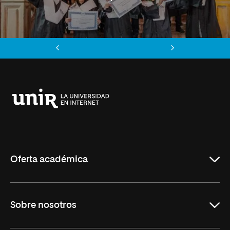
Anterior
Siguiente
Universidad
Internacional
de
La
Rioja
Oferta académica
Grados
Sobre nosotros
Másteres Oficiales