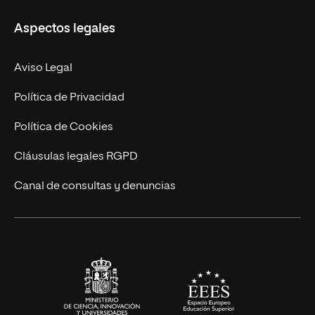
Másteres Propios
Misión y Valores
Aspectos legales
Doctorados
Facultades
Experto Universitario
Nuestro Equipo
Aviso Legal
Postgrados
Trabaja en UNIR
Política de Privacidad
Cursos Universitarios
Actualidad
Política de Cookies
UNIR Revista
Cláusulas legales RGPD
Eventos
Canal de consultas y denuncias
Alianzas corporativas
Sala de prensa
Contacto