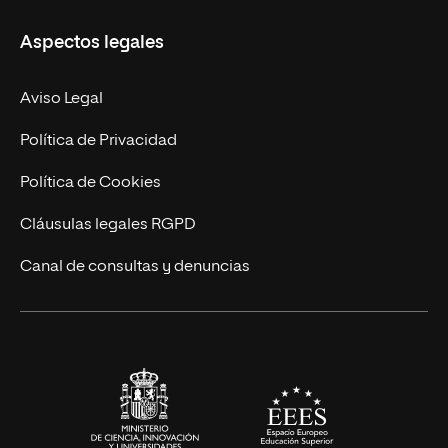
Másteres Propios
Misión y Valores
Aspectos legales
Doctorados
Facultades
Experto Universitario
Nuestro Equipo
Aviso Legal
Postgrados
Trabaja en UNIR
Política de Privacidad
Cursos Universitarios
Actualidad
Política de Cookies
UNIR Revista
Cláusulas legales RGPD
Eventos
Canal de consultas y denuncias
Alianzas corporativas
Sala de prensa
Contacto