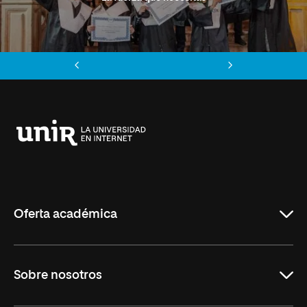
Anterior
Siguiente
Universidad
Internacional
de
La
Rioja
Oferta académica
Grados
Sobre nosotros
Másteres Oficiales