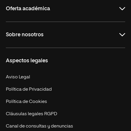
Rioja
Oferta académica
Grados
Sobre nosotros
Másteres Oficiales
Másteres Propios
Misión y Valores
Aspectos legales
Doctorados
Facultades
Experto Universitario
Nuestro Equipo
Aviso Legal
Postgrados
Trabaja en UNIR
Política de Privacidad
Cursos Universitarios
Actualidad
Política de Cookies
UNIR Revista
Cláusulas legales RGPD
Eventos
Canal de consultas y denuncias