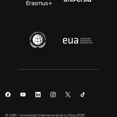
Síguenos
Síguenos
Síguenos
Síguenos
Síguenos
Síguenos
en
en
en
en
en
en
Facebook
YouTube
LinkedIn
Instagram
Twitter
Tiktok
© UNIR - Universidad Internacional de La Rioja 2026