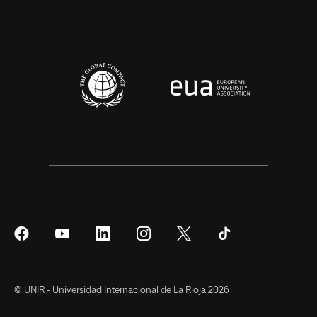
Síguenos
Síguenos
Síguenos
Síguenos
Síguenos
Síguenos
en
en
en
en
en
en
Facebook
YouTube
LinkedIn
Instagram
Twitter
Tiktok
© UNIR - Universidad Internacional de La Rioja 2026