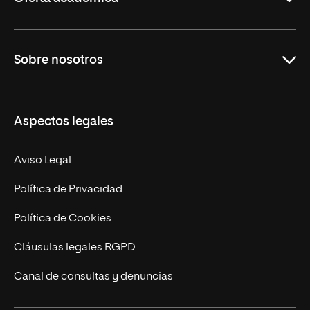
Grados
Sobre nosotros
Másteres Oficiales
Másteres Propios
Misión y Valores
Aspectos legales
Doctorados
Facultades
Experto Universitario
Nuestro Equipo
Aviso Legal
Postgrados
Trabaja en UNIR
Política de Privacidad
Cursos Universitarios
Actualidad
Política de Cookies
UNIR Revista
Cláusulas legales RGPD
Eventos
Canal de consultas y denuncias
Alianzas corporativas