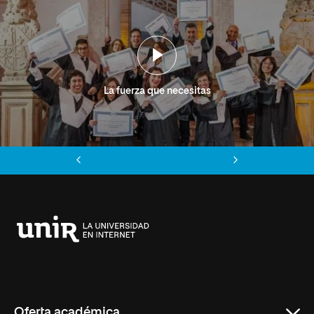
La fuerza que necesitas
Anterior
Siguiente
Universidad
Internacional
de
La
Rioja
Oferta académica