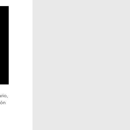
rio,
ión