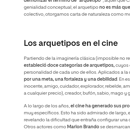
demonizar el término de “arquetipo”
, aquel que C
genialidad conceptual; el arquetipo
no es más que
colectivo, otorgamos carta de naturaleza como mo
Los arquetipos en el cine
Partiendo de la imaginería clásica (imposible no r
estableció doce categorías de arquetipos,
cuyos o
personalidad de cada uno de ellos. Aplicados a la
por una meta, una fortaleza y una debilidad
. En e
inocente, amigo, cuidador, explorador, rebelde, 
a cualquier precio), creador, bufón, sabio, mago y
A lo largo de los años,
el cine ha generado sus pr
muy específicos. Esto ha sido admirado de largo, 
revelando la dificultad que entraña configurar una c
Otros actores como
Marlon Brando
se desmarcaro