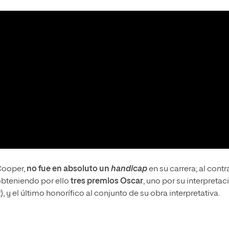
 Cooper,
no fue en absoluto un
handicap
en su carrera; al contra
 obteniendo por ello
tres premios Oscar
, uno por su interpretac
), y el último honorífico al conjunto de su obra interpretativa.