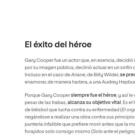
El éxito del héroe
Gary Cooper fue un actor que, en esencia, decidió 
por su imagen pública, declinó actuar en un sinfín d
Incluso en el caso de
Ariane
, de Billy Wilder,
se pr
enamorar, de manera hartera, a una Audrey Hepbur
Porque Gary Cooper
siempre fue el héroe
, y así 
pesar de las trabas,
alcanza su objetivo vital
. Es e
de béisbol que lucha contra su enfermedad (
El org
negándose a realizar una obra contra sus principios,
puntería infalible que prefiere morir antes que la ma
forajidos solo consigo mismo (
Solo ante el peligro