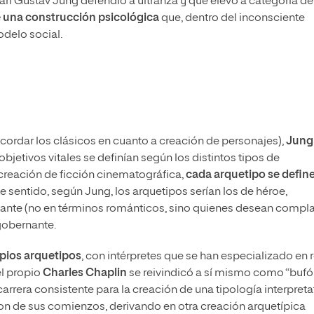
arl Gustav Jung defendió a ultranza y que elevó a categoría de
 una construcción psicológica
que, dentro del inconsciente
delo social.
ecordar los clásicos en cuanto a creación de personajes),
Jung
bjetivos vitales se definían según los distintos tipos de
 creación de ficción cinematográfica,
cada arquetipo se defin
se sentido, según Jung, los arquetipos serían los de héroe,
amante (no en términos románticos, sino quienes desean compl
 gobernante.
opios arquetipos
, con intérpretes que se han especializado en 
el propio
Charles Chaplin
se reivindicó a sí mismo como “bufó
arrera consistente para la creación de una tipología interpretat
n de sus comienzos, derivando en otra creación arquetípica