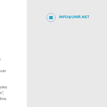
INFO@UNIR.NET
e
acer
roles
n”,
iva.