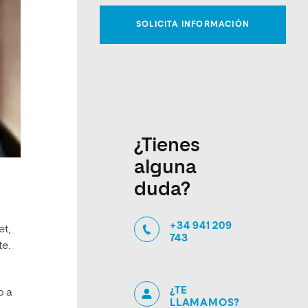
¿Tienes
alguna
duda?
+34 941 209
et,
743
te.
¿TE
o a
LLAMAMOS?