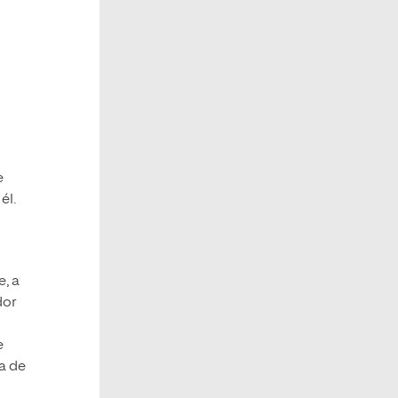
e
él.
e, a
dor
e
a de