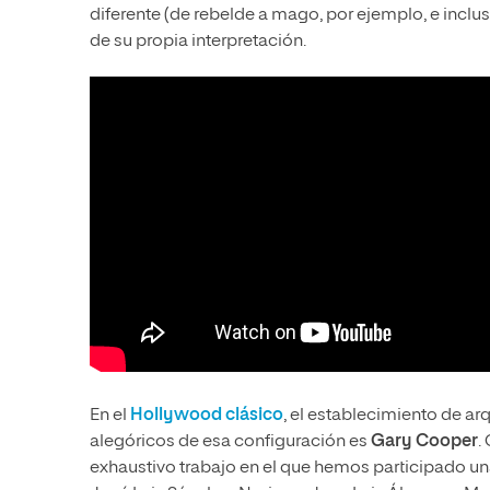
diferente (de rebelde a mago, por ejemplo, e inclu
de su propia interpretación.
En el
Hollywood clásico
, el establecimiento de ar
alegóricos de esa configuración es
Gary Cooper
.
exhaustivo trabajo en el que hemos participado una