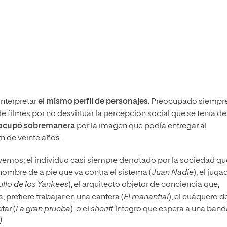
interpretar
el mismo perfil de personajes
. Preocupado siempr
e filmes por no desvirtuar la percepción social que se tenía de 
eocupó sobremanera
por la imagen que podía entregar al
n de veinte años.
le vemos; el individuo casi siempre derrotado por la sociedad qu
l hombre de a pie que va contra el sistema (
Juan Nadie
), el juga
ullo de los Yankees
), el arquitecto objetor de conciencia que,
 prefiere trabajar en una cantera (
El manantial
), el cuáquero d
tar (
La gran prueba
), o el
sheriff
íntegro que espera a una band
)
.