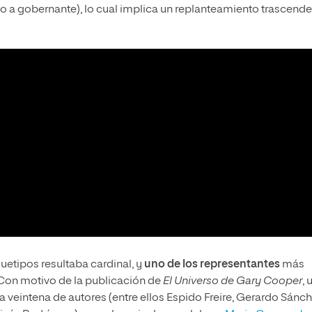
so a gobernante), lo cual implica un replanteamiento trascende
quetipos resultaba cardinal, y
uno de los representantes
más
 Con motivo de la publicación de
El Universo de Gary Cooper
, 
 veintena de autores (entre ellos Espido Freire, Gerardo Sánch