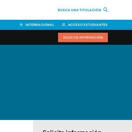
BUSCA UNA TITULACIÓN
INTERNACIONAL
ACCESO ESTUDIANTES
SOLICITA INFORMACIÓN
Facultad de Ciencias de la
Educación y Humanidades
Facultad de Ciencias de la
Salud
Facultad de Economía y
Empresa
Escuela Superior de Ingeniería
y Tecnología (ESIT)
Facultad de Derecho