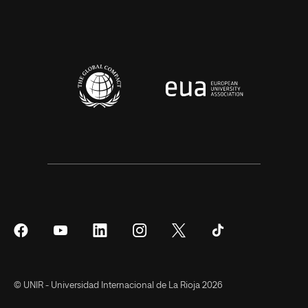
Síguenos
Síguenos
Síguenos
Síguenos
Síguenos
Síguenos
en
en
en
en
en
en
Facebook
YouTube
LinkedIn
Instagram
Twitter
Tiktok
© UNIR - Universidad Internacional de La Rioja 2026