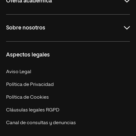
Oferta académica
Grados
Sobre nosotros
Másteres Oficiales
Másteres Propios
Misión y Valores
Aspectos legales
Doctorados
Facultades
Experto Universitario
Nuestro Equipo
Aviso Legal
Postgrados
Trabaja en UNIR
Política de Privacidad
Cursos Universitarios
Actualidad
Política de Cookies
UNIR Revista
Cláusulas legales RGPD
Eventos
Canal de consultas y denuncias
Alianzas corporativas