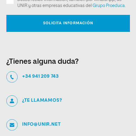
¿Tienes alguna duda?
+34 941 209 743
¿TE LLAMAMOS?
INFO@UNIR.NET