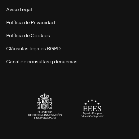
Experto Universitario
Nuestro Equipo
Aviso Legal
Postgrados
Trabaja en UNIR
Política de Privacidad
Cursos Universitarios
Actualidad
Política de Cookies
UNIR Revista
Cláusulas legales RGPD
Eventos
Canal de consultas y denuncias
Alianzas corporativas
Sala de prensa
Contacto