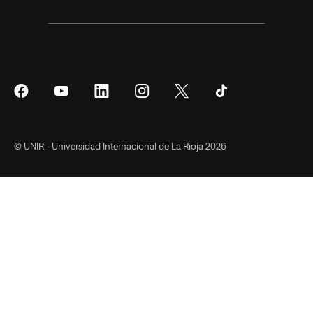
Síguenos
Síguenos
Síguenos
Síguenos
Síguenos
Síguenos
en
en
en
en
en
en
Facebook
YouTube
LinkedIn
Instagram
Twitter
Tiktok
© UNIR - Universidad Internacional de La Rioja 2026