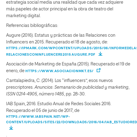
estrategia social media una realidad que cada vez adquiere
más papeles de actor principal en la obra de teatro del
marketing digital.
Referencias bibliográficas:
Augure (2016). Estatus y prácticas de las Relaciones con
Influencers en 2015. Recuperado el 18 de agosto, de:
HTTPS://IPMARK.COM/WPCONTENT/UPLOADS/2015/06/INFORMEDELA
RELACIONESCONINFLUENCERS2015 AUGURE.PDF
Asociación de Marketing de España (2015). Recuperado el 19 de
enero, de
HTTPS://WWW.ASOCIACIONMKT.ES/
Cantalapiedra, C. (2014). Los “influencers”, esos nuevos
prescriptores.
Anuncios
:
Semanario de publicidad y marketing
,
ISSN 0214-4905, número 1485
, pp. 28-30.
IAB Spain, 2016. Estudio Anual de Redes Sociales 2016.
Recuperado el 05 de junio de 2017, de
HTTPS://WWW.IABSPAIN.NET/WP-
CONTENT/UPLOADS/SITES/22/DOWNLOADS/2016/04/IAB_ESTUDIORED
.