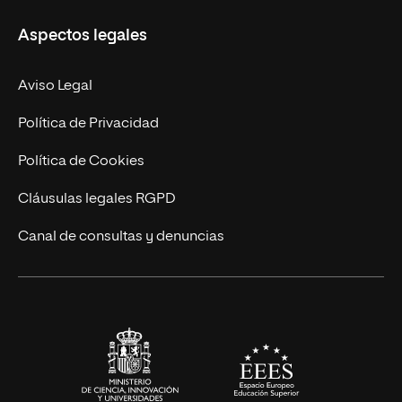
Másteres Propios
Misión y Valores
Aspectos legales
Doctorados
Facultades
Experto Universitario
Nuestro Equipo
Aviso Legal
Postgrados
Trabaja en UNIR
Política de Privacidad
Cursos Universitarios
Actualidad
Política de Cookies
UNIR Revista
Cláusulas legales RGPD
Eventos
Canal de consultas y denuncias
Alianzas corporativas
Sala de prensa
Contacto