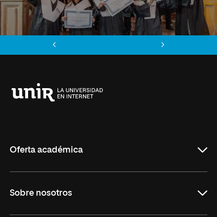
Anterior
Siguiente
Universidad
Internacional
de
La
Rioja
Oferta académica
Grados
Sobre nosotros
Másteres Oficiales