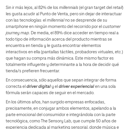
Sin ir más lejos, al 82% de los
millennials
(el gran target del
retail
)
les gusta acudir al Punto de Venta, pero sin dejar de interactuar
con las tecnologías: el
millennial
no se desprende de su
smartphone
en ningún momento del recorrido por el
customer
journey map
. De media, el 89% dice acceder en tiempo real a
todo tipo de información acerca del producto mientras se
encuentra en tienda y le gusta encontrar elementos
interactivos en ella (pantallas táctiles, probadores virtuales, etc.)
que hagan su compra más dinámica. Este mismo factor es
totalmente influyente y determinante a la hora de decidir qué
tienda/s prefieren frecuentar.
En consecuencia, sólo aquellos que sepan integrar de forma
correcta el
driver digital
y el
driver experiencial
en una sola
fórmula serán capaces de seguir en el mercado.
En los últimos años, han surgido empresas enfocadas,
precisamente, en conjugar ambos elementos, apelando a la
parte emocional del consumidor e integrándola con la parte
tecnológica, como The Sensory Lab, que cumple 50 años de
experiencia dedicada al marketing sensorial, donde música e