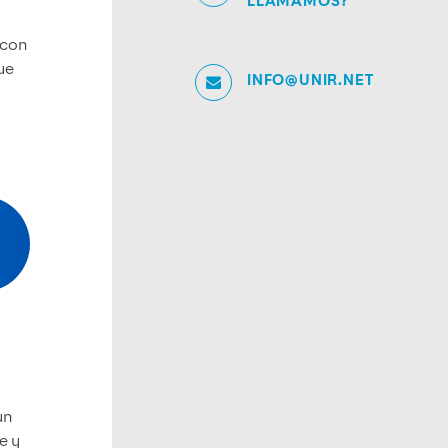
LLAMAMOS?
 con
ue
INFO@UNIR.NET
un
e y