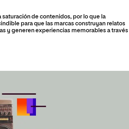
Máster Universitario en Psicopedagogía
olíticas y Relaciones
Acceso universitario para
na de Movilidad
nales
mayores
nacional
Máster Universitario en Atención Temprana y
 saturación de contenidos, por lo que la
Desarrollo Infantil
ndible para que las marcas construyan relatos
Máster Universitario en Enseñanza de Español
as y generen experiencias memorables a través
como Lengua Extranjera (ELE)