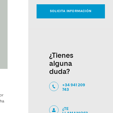
¿Tienes
alguna
duda?
+34 941 209
743
or
 ha
¿TE