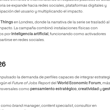
toria se expande hacia redes sociales, plataformas digitales y
ipación del usuario y multiplicando el impacto.
 Things
en Londres, donde la narrativa de la serie se trasladó al
pacto. La campaña combinó instalaciones físicas con
dos por
inteligencia artificial
, funcionando como activadores
artirse en redes sociales.
26
pulsado la demanda de perfiles capaces de integrar estrategi
Según el
Future of Jobs Report
del
World Economic Forum
, más
ansversales como
pensamiento estratégico
,
creatividad
y
ges
es como
brand manager
,
content specialist
, consultor en