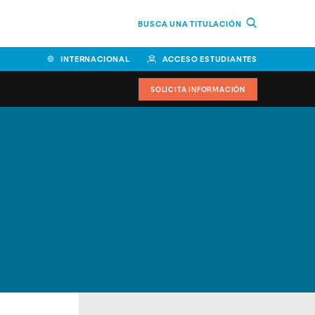
BUSCA UNA TITULACIÓN
INTERNACIONAL
ACCESO ESTUDIANTES
SOLICITA INFORMACIÓN
Facultad de Ciencias de la
Educación y Humanidades
Facultad de Ciencias de la
Salud
Facultad de Economía y
Empresa
Escuela Superior de Ingeniería
y Tecnología (ESIT)
Facultad de Derecho