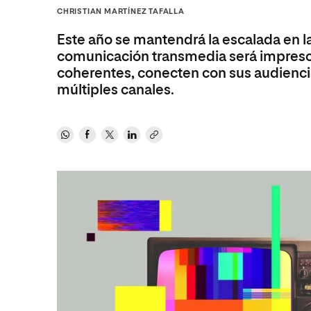
Diseño
Ingeniería y Tecnología
CHRISTIAN MARTÍNEZ TAFALLA
Ciencias P
Escuela de Humanidades
Ofici
Ciencias de la Salud
Diseño
Internacio
Inter
Este año se mantendrá la escalada en la
Normas de Organización y
Ciencias Sociales
Ciencias de la Salud
Funcionamiento
comunicación transmedia será impresci
coherentes, conecten con sus audienci
Humanidades
Ciencias Sociales
múltiples canales.
Artes
Humanidades
Música
Artes
Música