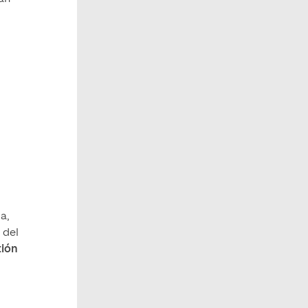
a,
 del
tión