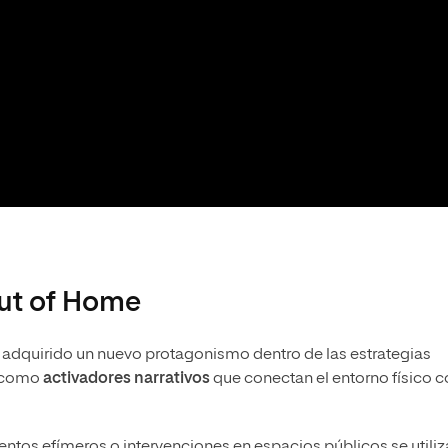
Out of Home
ha adquirido un nuevo protagonismo dentro de las estrategias
n como
activadores narrativos
que conectan el entorno físico 
entos efímeros o intervenciones en espacios públicos se utili