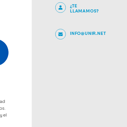
¿TE
LLAMAMOS?
INFO@UNIR.NET
dad
os.
y el