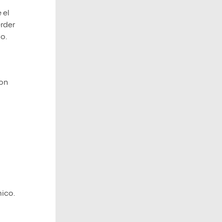
 el
erder
o.
con
ico.