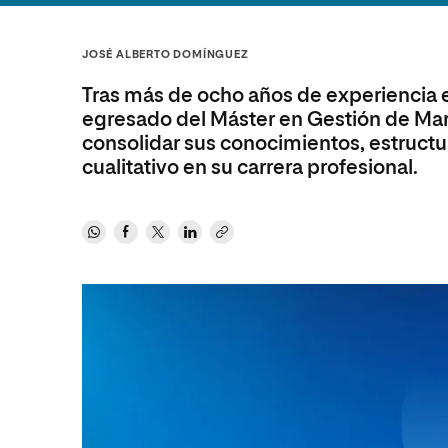
Diseño
Ingeniería y Tecnología
Ciencias P
Escuela de Humanidades
Ofici
Ciencias de la Salud
Diseño
Internacio
Inter
JOSÉ ALBERTO DOMÍNGUEZ
Normas de Organización y
Ciencias Sociales
Ciencias de la Salud
Funcionamiento
Tras más de ocho años de experiencia 
Humanidades
Ciencias Sociales
egresado del Máster en Gestión de Mar
consolidar sus conocimientos, estructu
Artes
Humanidades
cualitativo en su carrera profesional.
Música
Artes
Música