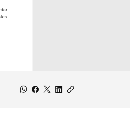
ctar
ales