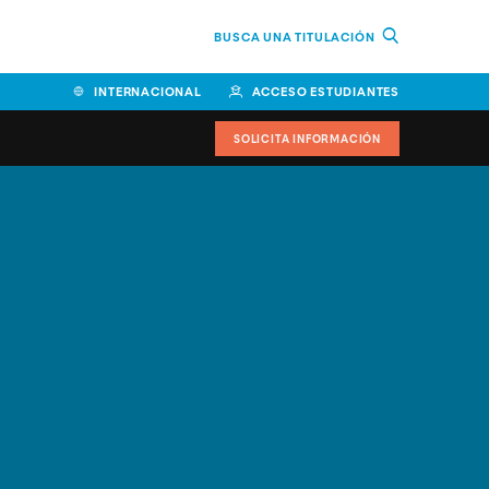
BUSCA UNA TITULACIÓN
INTERNACIONAL
ACCESO ESTUDIANTES
SOLICITA INFORMACIÓN
Facultad de Ciencias de la
Educación y Humanidades
Facultad de Ciencias de la
Salud
Facultad de Economía y
Empresa
Escuela Superior de Ingeniería
y Tecnología (ESIT)
Facultad de Derecho