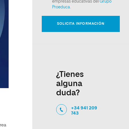
¿Tienes
alguna
duda?
+34 941 209
743
área