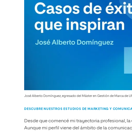
José Alberto Domínguez, egresado del Máster en Gestión de Marca de U
DESCUBRE NUESTROS ESTUDIOS DE MARKETING Y COMUNIC
Desde que comencé mi trayectoria profesional, la
Aunque mi perfil viene del ámbito de la comunicac