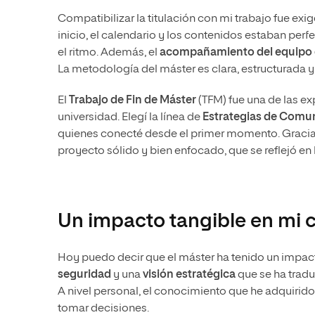
Compatibilizar la titulación con mi trabajo fue exig
inicio, el calendario y los contenidos estaban per
el ritmo. Además, el
acompañamiento del equipo
La metodología del máster es clara, estructurada y
El
Trabajo de Fin de Máster
(TFM) fue una de las e
universidad. Elegí la línea de
Estrategias de Comu
quienes conecté desde el primer momento. Gracias a
proyecto sólido y bien enfocado, que se reflejó en 
Un impacto tangible en mi c
Hoy puedo decir que el máster ha tenido un impact
seguridad
y una
visión estratégica
que se ha trad
A nivel personal, el conocimiento que he adquiri
tomar decisiones.