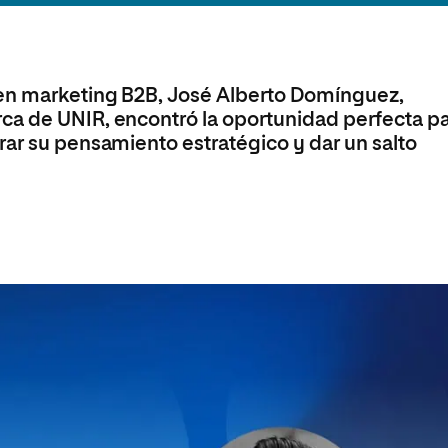
Máster Universitario en Psicopedagogía
olíticas y Relaciones
Acceso universitario para
na de Movilidad
nales
mayores
nacional
Máster Universitario en Atención Temprana y
Desarrollo Infantil
en marketing B2B, José Alberto Domínguez,
Máster Universitario en Enseñanza de Español
como Lengua Extranjera (ELE)
ca de UNIR, encontró la oportunidad perfecta p
rar su pensamiento estratégico y dar un salto