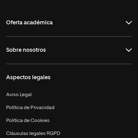
Internacional
de
La
Rioja
Oferta académica
Grados
Sobre nosotros
Másteres Oficiales
Másteres Propios
Misión y Valores
Aspectos legales
Doctorados
Facultades
Experto Universitario
Nuestro Equipo
Aviso Legal
Postgrados
Trabaja en UNIR
Política de Privacidad
Cursos Universitarios
Actualidad
Política de Cookies
UNIR Revista
Cláusulas legales RGPD