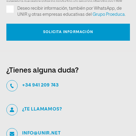
¿Tienes alguna duda?
+34 941 209 743
¿TE LLAMAMOS?
INFO@UNIR.NET