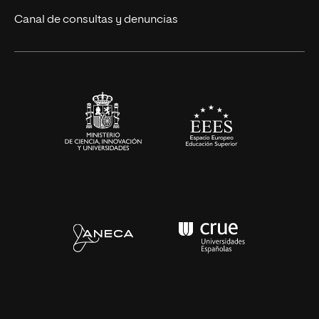
Eventos
Canal de consultas y denuncias
Alianzas corporativas
Sala de prensa
Contacto