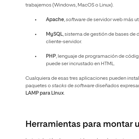
trabajemos (Windows, MacOS o Linux).
Apache
,
software
de servidor web más uti
MySQL
, sistema de gestión de bases de
cliente-servidor.
PHP
, lenguaje de programación de código
puede ser incrustado en HTML.
Cualquiera de esas tres aplicaciones pueden instal
paquetes o
stacks
de
software
diseñados expresam
LAMP para Linux
.
Herramientas para montar u