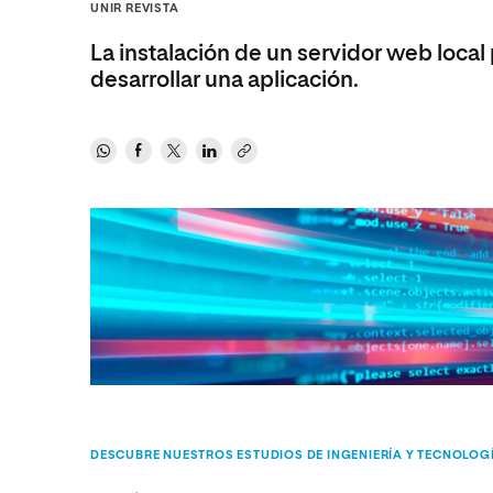
Diseño
Ingeniería y Tecnología
UNIR REVISTA
Ciencias P
Escuela de Humanidades
Ofici
Ciencias de la Salud
Diseño
Internacio
Inter
La instalación de un servidor web local
Normas de Organización y
desarrollar una aplicación.
Ciencias Sociales
Ciencias de la Salud
Funcionamiento
Humanidades
Ciencias Sociales
Artes
Humanidades
Música
Artes
Música
DESCUBRE NUESTROS ESTUDIOS DE INGENIERÍA Y TECNOLOG