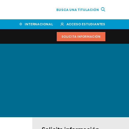
BUSCA UNA TITULACIÓN
INTERNACIONAL
ACCESO ESTUDIANTES
SOLICITA INFORMACIÓN
Facultad de Ciencias de la
Educación y Humanidades
Facultad de Ciencias de la
Salud
Facultad de Economía y
Empresa
Escuela Superior de Ingeniería
y Tecnología (ESIT)
Facultad de Derecho