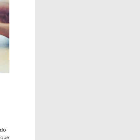
ado
 que