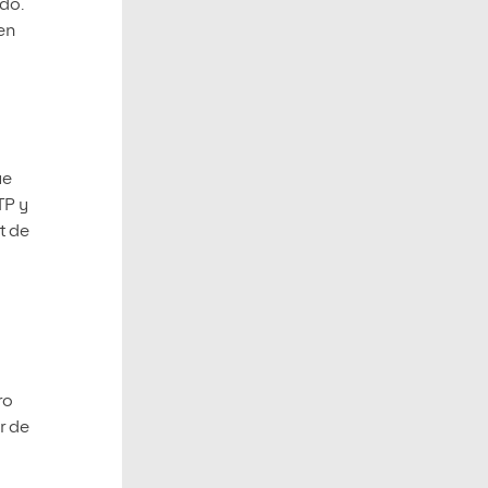
do.
en
ue
TP y
t de
ro
r de