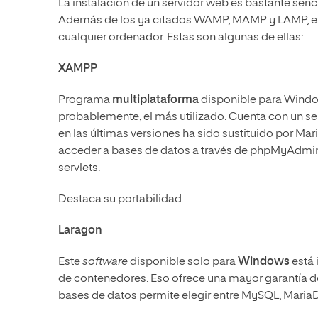
La instalación de un servidor web es bastante senci
Además de los ya citados WAMP, MAMP y LAMP, exi
cualquier ordenador. Estas son algunas de ellas:
XAMPP
Programa
multiplataforma
disponible para Window
probablemente, el más utilizado. Cuenta con un s
en las últimas versiones ha sido sustituido por Mar
acceder a bases de datos a través de phpMyAdmin 
servlets.
Destaca su portabilidad.
Laragon
Este
software
disponible solo para
Windows
está 
de contenedores. Eso ofrece una mayor garantía d
bases de datos permite elegir entre MySQL, Mari