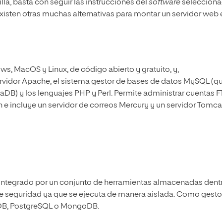
lla, basta con seguir las instrucciones del
software
selecciona
sten otras muchas alternativas para montar un servidor web 
s, MacOS y Linux, de código abierto y gratuito, y,
ervidor Apache, el sistema gestor de bases de datos MySQL (q
iaDB) y los lenguajes PHP y Perl. Permite administrar cuentas F
e incluye un servidor de correos Mercury y un servidor Tomca
integrado por un conjunto de herramientas almacenadas dent
e seguridad ya que se ejecuta de manera aislada. Como gesto
aDB, PostgreSQL o MongoDB.