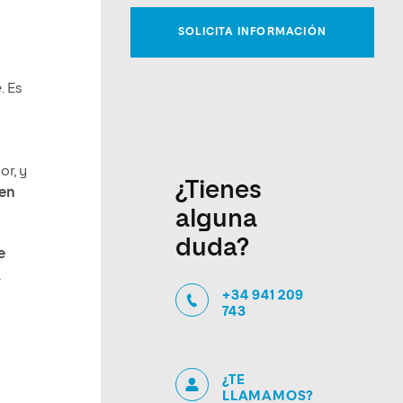
e
. Es
or, y
¿Tienes
 en
alguna
duda?
e
a
+34 941 209
743
¿TE
LLAMAMOS?