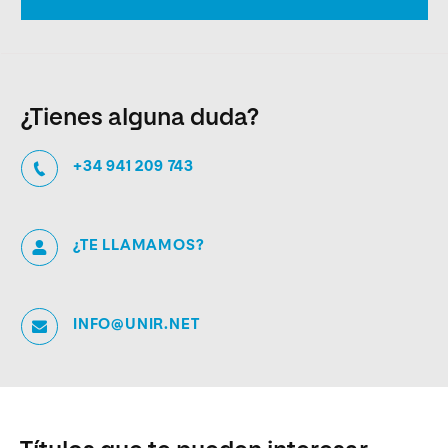
¿Tienes alguna duda?
+34 941 209 743
¿TE LLAMAMOS?
INFO@UNIR.NET