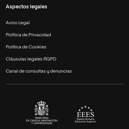
Aspectos legales
Doctorados
Facultades
Experto Universitario
Nuestro Equipo
Aviso Legal
Postgrados
Trabaja en UNIR
Política de Privacidad
Cursos Universitarios
Actualidad
Política de Cookies
UNIR Revista
Cláusulas legales RGPD
Eventos
Canal de consultas y denuncias
Alianzas corporativas
Sala de prensa
Contacto