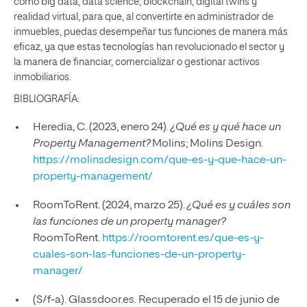
como big data, data science, blockchain, digital twins y
realidad virtual, para que, al convertirte en administrador de
inmuebles, puedas desempeñar tus funciones de manera más
eficaz, ya que estas tecnologías han revolucionado el sector y
la manera de financiar, comercializar o gestionar activos
inmobiliarios.
BIBLIOGRAFÍA:
Heredia, C. (2023, enero 24).
¿Qué es y qué hace un
Property Management?
Molins; Molins Design.
https://molinsdesign.com/que-es-y-que-hace-un-
property-management/
RoomToRent. (2024, marzo 25).
¿Qué es y cuáles son
las funciones de un property manager?
RoomToRent.
https://roomtorent.es/que-es-y-
cuales-son-las-funciones-de-un-property-
manager/
(S/f-a). Glassdoor.es. Recuperado el 15 de junio de