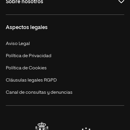
Sobre nosotros
Másteres Oficiales
Másteres Propios
Misión y Valores
Aspectos legales
Doctorados
Facultades
Experto Universitario
Nuestro Equipo
Aviso Legal
Postgrados
Trabaja en UNIR
Política de Privacidad
Cursos Universitarios
Actualidad
Política de Cookies
UNIR Revista
Cláusulas legales RGPD
Eventos
Canal de consultas y denuncias
Alianzas corporativas
Sala de prensa
Contacto