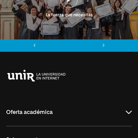
La fuerza que necesitas
Anterior
Siguiente
Universidad
Internacional
de
La
Rioja
Oferta académica
Grados