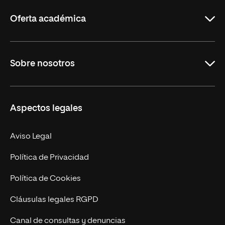
Rioja
Oferta académica
Grados
Sobre nosotros
Másteres Oficiales
Másteres Propios
Misión y Valores
Aspectos legales
Doctorados
Facultades
Experto Universitario
Nuestro Equipo
Aviso Legal
Postgrados
Trabaja en UNIR
Política de Privacidad
Cursos Universitarios
Actualidad
Política de Cookies
UNIR Revista
Cláusulas legales RGPD
Eventos
Canal de consultas y denuncias