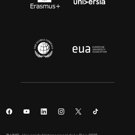
Síguenos
Síguenos
Síguenos
Síguenos
Síguenos
Síguenos
en
en
en
en
en
en
Facebook
YouTube
LinkedIn
Instagram
Twitter
Tiktok