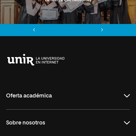
La fuerza que necesitas
Anterior
Siguiente
Universidad
Internacional
de
La
Rioja
Oferta académica
Grados
Sobre nosotros
Másteres Oficiales