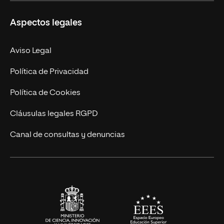
Másteres Propios
Misión y Valores
Aspectos legales
Doctorados
Facultades
Experto Universitario
Nuestro Equipo
Aviso Legal
Postgrados
Trabaja en UNIR
Política de Privacidad
Cursos Universitarios
Actualidad
Política de Cookies
UNIR Revista
Cláusulas legales RGPD
Eventos
Canal de consultas y denuncias
Alianzas corporativas
Sala de prensa
Contacto