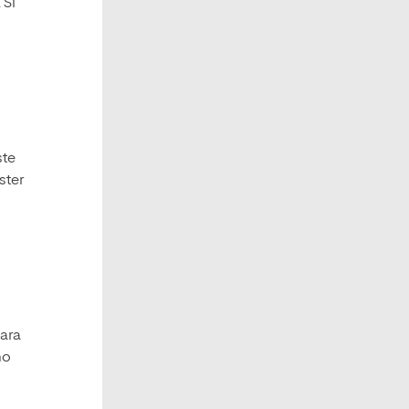
 Si
ste
ster
para
mo