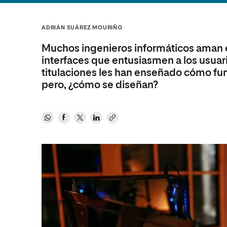
Diseño
Ingeniería y Tecnología
Ciencias P
Escuela de Humanidades
Ofici
Ciencias de la Salud
Diseño
Internacio
Inter
ADRIÁN SUÁREZ MOURIÑO
Normas de Organización y
Ciencias Sociales
Ciencias de la Salud
Funcionamiento
Muchos ingenieros informáticos aman el
Humanidades
Ciencias Sociales
interfaces que entusiasmen a los usuario
titulaciones les han enseñado cómo fun
Artes
Humanidades
pero, ¿cómo se diseñan?
Música
Artes
Música