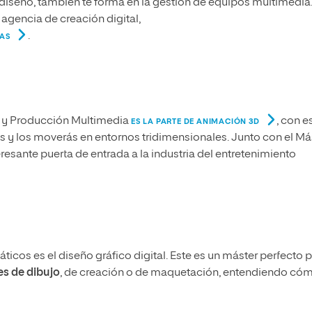
iseño, también te forma en la gestión de equipos multimedia.
 agencia de creación digital,
.
TAS
ño y Producción Multimedia
, con e
ES LA PARTE DE ANIMACIÓN 3D
es y los moverás en entornos tridimensionales. Junto con el Má
resante puerta de entrada a la industria del entretenimiento
áticos es el diseño gráfico digital. Este es un máster perfecto 
es de dibujo
, de creación o de maquetación, entendiendo có