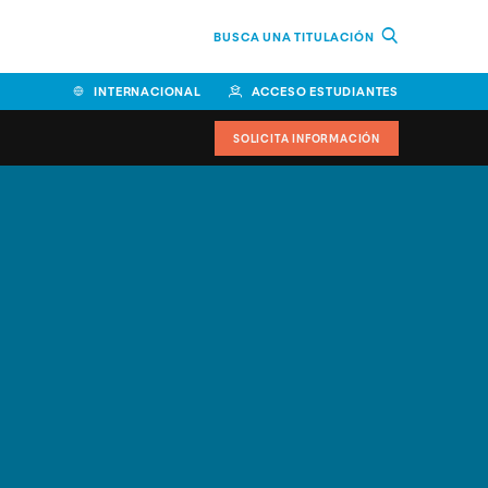
BUSCA UNA TITULACIÓN
INTERNACIONAL
ACCESO ESTUDIANTES
SOLICITA INFORMACIÓN
Facultad de Ciencias de la
Educación y Humanidades
Facultad de Ciencias de la
Salud
Facultad de Economía y
Empresa
Escuela Superior de Ingeniería
y Tecnología (ESIT)
Facultad de Derecho