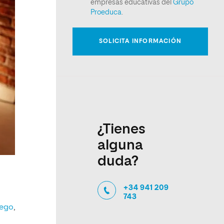
¿Tienes
alguna
duda?
+34 941 209
743
uego
,