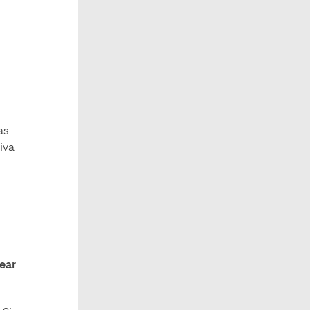
as
iva
ear