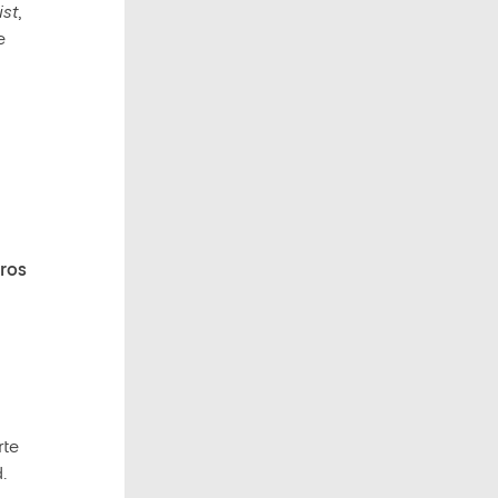
ist
,
e
ros
rte
.