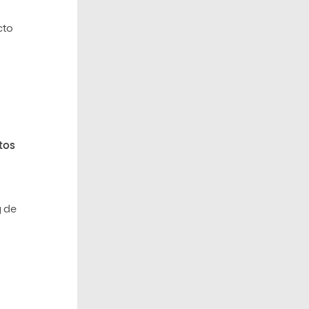
cto
tos
y de