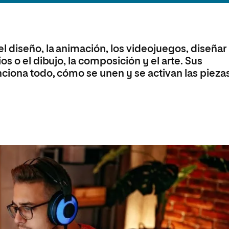
Máster Universitario en Psicopedagogía
olíticas y Relaciones
Acceso universitario para
na de Movilidad
nales
mayores
nacional
Máster Universitario en Atención Temprana y
Desarrollo Infantil
 diseño, la animación, los videojuegos, diseñar
Máster Universitario en Enseñanza de Español
como Lengua Extranjera (ELE)
s o el dibujo, la composición y el arte. Sus
ciona todo, cómo se unen y se activan las piezas