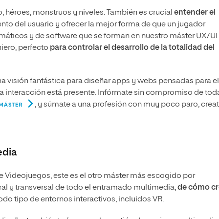
, héroes, monstruos y niveles. También es crucial
entender el
nto del usuario y ofrecer la mejor forma de que un jugador
rmáticos y de software que se forman en nuestro máster UX/UI
iero, perfecto
para controlar el desarrollo de la totalidad del
na visión fantástica para diseñar apps y webs pensadas para el
la interacción está presente. Infórmate sin compromiso de tod
, y súmate a una profesión con muy poco paro, creat
MÁSTER
edia
e Videojuegos, este es el otro máster más escogido por
ral y transversal de todo el entramado multimedia,
de cómo cr
odo tipo de entornos interactivos, incluidos VR.