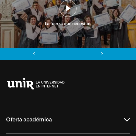
La fuerza que necesitas
Anterior
Siguiente
Universidad
Internacional
de
La
Rioja
Oferta académica