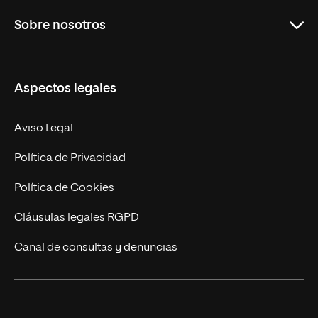
Grados
Sobre nosotros
Másteres Oficiales
Másteres Propios
Misión y Valores
Aspectos legales
Doctorados
Facultades
Experto Universitario
Nuestro Equipo
Aviso Legal
Postgrados
Trabaja en UNIR
Política de Privacidad
Cursos Universitarios
Actualidad
Política de Cookies
UNIR Revista
Cláusulas legales RGPD
Eventos
Canal de consultas y denuncias
Alianzas corporativas
Sala de prensa