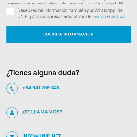
¿Tienes alguna duda?
+34 941 209 743
¿TE LLAMAMOS?
INFO@UNIR.NET