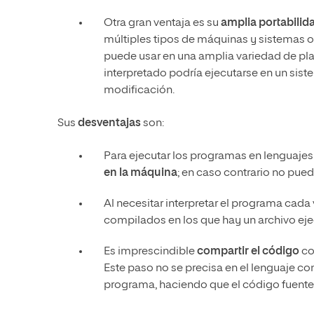
Otra gran ventaja es su
amplia portabilid
múltiples tipos de máquinas y sistemas o
puede usar en una amplia variedad de pla
interpretado podría ejecutarse en un si
modificación.
Sus
desventajas
son:
Para ejecutar los programas en lenguajes
en la máquina
; en caso contrario no pued
Al necesitar interpretar el programa cada 
compilados en los que hay un archivo ejec
Es imprescindible
compartir el código
co
Este paso no se precisa en el lenguaje c
programa, haciendo que el código fuente 