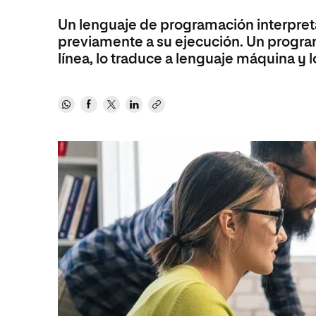
Diseño
Ingeniería y Tecnología
Ciencias P
Escuela de Humanidades
Ofici
Un lenguaje de programación interpret
Ciencias de la Salud
Diseño
Internacio
Inter
previamente a su ejecución. Un program
Normas de Organización y
Ciencias Sociales
Ciencias de la Salud
Funcionamiento
línea, lo traduce a lenguaje máquina y 
Humanidades
Ciencias Sociales
Artes
Humanidades
Música
Artes
Música