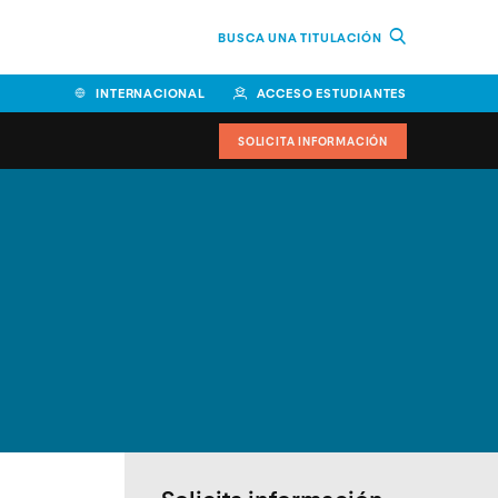
BUSCA UNA TITULACIÓN
INTERNACIONAL
ACCESO ESTUDIANTES
SOLICITA INFORMACIÓN
Facultad de Ciencias de la
Educación y Humanidades
Facultad de Ciencias de la
Salud
Facultad de Economía y
Empresa
Escuela Superior de Ingeniería
y Tecnología (ESIT)
Facultad de Derecho