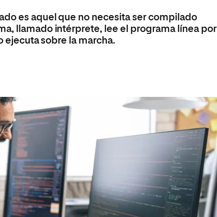
Máster Universitario en Psicopedagogía
olíticas y Relaciones
Acceso universitario para
na de Movilidad
ado es aquel que no necesita ser compilado
nales
mayores
nacional
Máster Universitario en Atención Temprana y
a, llamado intérprete, lee el programa línea por
Desarrollo Infantil
lo ejecuta sobre la marcha.
Máster Universitario en Enseñanza de Español
como Lengua Extranjera (ELE)