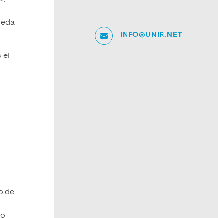
pueda
INFO@UNIR.NET
 el
o de
do