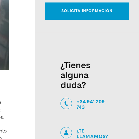
¿Tienes
alguna
duda?
+34 941 209
e
743
e
s.
¿TE
nto
LLAMAMOS?
o,