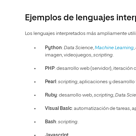
Ejemplos de lenguajes inte
Los lenguajes interpretados más ampliamente util
Python
:
Data Science
,
Machine Learning
,
imagen, videojuegos,
scripting
.
PHP
: desarrollo web (servidor), iteració
Pearl
:
scripting
, aplicaciones y desarrollo
Ruby
: desarrollo web,
scripting
,
Data Sci
Visual Basic
: automatización de tareas, a
Bash
:
scripting
.
Javascript