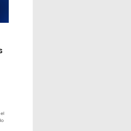
s
 el
do