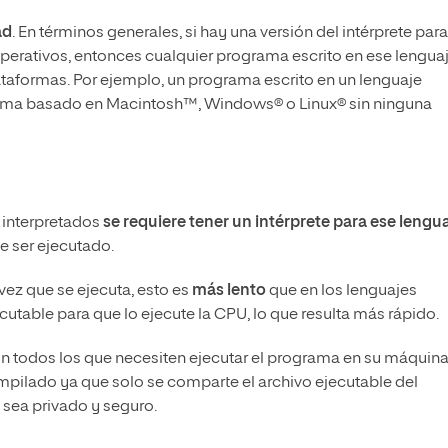
ad
. En términos generales, si hay una versión del intérprete para
perativos, entonces cualquier programa escrito en ese lengua
taformas. Por ejemplo, un programa escrito en un lenguaje
stema basado en Macintosh™, Windows® o Linux® sin ninguna
 interpretados
se requiere tener un intérprete para ese lengu
e ser ejecutado.
vez que se ejecuta, esto es
más lento
que en los lenguajes
utable para que lo ejecute la CPU, lo que resulta más rápido.
n todos los que necesiten ejecutar el programa en su máquina
ompilado ya que solo se comparte el archivo ejecutable del
sea privado y seguro.