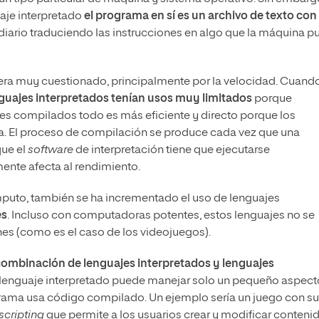
aje interpretado
el programa en sí es un archivo de texto con
ediario traduciendo las instrucciones en algo que la máquina 
era muy cuestionado, principalmente por la velocidad. Cuando
nguajes interpretados tenían usos muy limitados
porque
s compilados todo es más eficiente y directo porque los
a. El proceso de compilación se produce cada vez que una
que el
software
de interpretación tiene que ejecutarse
nte afecta al rendimiento.
uto, también se ha incrementado el uso de lenguajes
es
. Incluso con computadoras potentes, estos lenguajes no se
nes (como es el caso de los videojuegos).
ombinación de lenguajes interpretados y lenguajes
l lenguaje interpretado puede manejar solo un pequeño aspect
grama usa código compilado. Un ejemplo sería un juego con su
scripting
que permite a los usuarios crear y modificar conteni