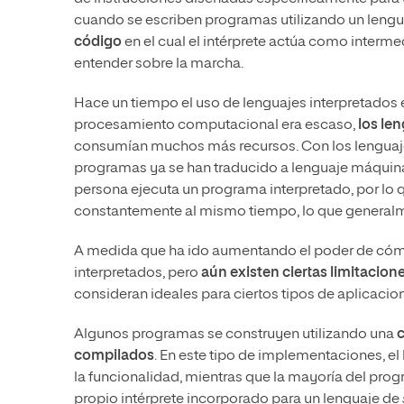
cuando se escriben programas utilizando un lengu
código
en el cual el intérprete actúa como interm
entender sobre la marcha.
Hace un tiempo el uso de lenguajes interpretados 
procesamiento computacional era escaso,
los le
consumían muchos más recursos. Con los lenguaje
programas ya se han traducido a lenguaje máquin
persona ejecuta un programa interpretado, por lo 
constantemente al mismo tiempo, lo que generalme
A medida que ha ido aumentando el poder de cómp
interpretados, pero
aún existen ciertas limitacion
consideran ideales para ciertos tipos de aplicacio
Algunos programas se construyen utilizando una
c
compilados
. En este tipo de implementaciones, e
la funcionalidad, mientras que la mayoría del pro
propio intérprete incorporado para un lenguaje de