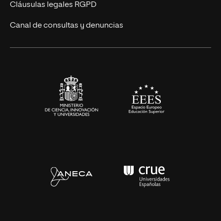
UNIR Revista
Cláusulas legales RGPD
Eventos
Canal de consultas y denuncias
Alianzas corporativas
Sala de prensa
Contacto