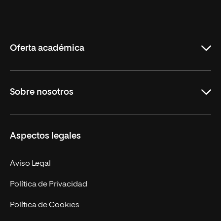
Universidad
Internacional
de
La
Rioja
Oferta académica
Grados
Sobre nosotros
Másteres Oficiales
Másteres Propios
Misión y Valores
Aspectos legales
Doctorados
Facultades
Experto Universitario
Nuestro Equipo
Aviso Legal
Postgrados
Trabaja en UNIR
Política de Privacidad
Cursos Universitarios
Actualidad
Política de Cookies