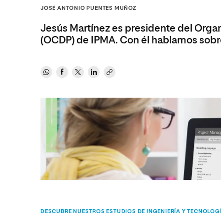
Diseño
Ingeniería y Tecnología
JOSÉ ANTONIO PUENTES MUÑOZ
Ciencias P
Escuela de Humanidades
Ofici
Ciencias de la Salud
Diseño
Internacio
Inter
Jesús Martínez es presidente del Orga
Normas de Organización y
Ciencias Sociales
Ciencias de la Salud
Funcionamiento
(OCDP) de IPMA. Con él hablamos sobre 
Humanidades
Ciencias Sociales
Artes
Humanidades
Música
Artes
Música
DESCUBRE NUESTROS ESTUDIOS DE INGENIERÍA Y TECNOLOG