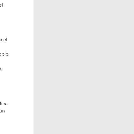
el
r el
opio
 y
tica
gún