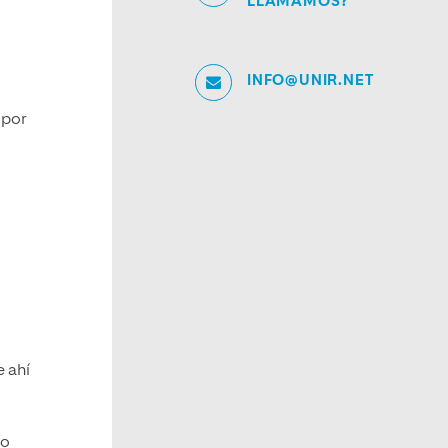
LLAMAMOS?
INFO@UNIR.NET
 por
 ahí
to