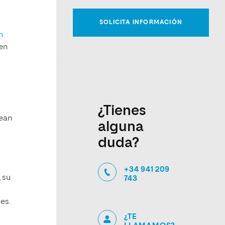
n
 en
¿Tienes
sean
alguna
duda?
+34 941 209
 su
743
es.
¿TE