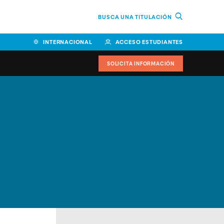
BUSCA UNA TITULACIÓN
INTERNACIONAL
ACCESO ESTUDIANTES
SOLICITA INFORMACIÓN
Facultad de Ciencias de la
Educación y Humanidades
Facultad de Ciencias de la
Salud
Facultad de Economía y
Empresa
Escuela Superior de Ingeniería
y Tecnología (ESIT)
Facultad de Derecho