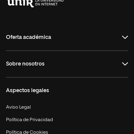
Universidad
Internacional
de
La
Rioja
Oferta académica
Grados
Sobre nosotros
Másteres Oficiales
Másteres Propios
Misión y Valores
Aspectos legales
Doctorados
Facultades
Experto Universitario
Nuestro Equipo
Aviso Legal
Postgrados
Trabaja en UNIR
Política de Privacidad
Cursos Universitarios
Actualidad
Política de Cookies