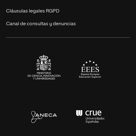
UNIR Revista
Cláusulas legales RGPD
Eventos
Canal de consultas y denuncias
Alianzas corporativas
Sala de prensa
Contacto