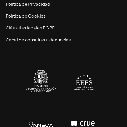
Postgrados
Trabaja en UNIR
Política de Privacidad
Cursos Universitarios
Actualidad
Política de Cookies
UNIR Revista
Cláusulas legales RGPD
Eventos
Canal de consultas y denuncias
Alianzas corporativas
Sala de prensa
Contacto