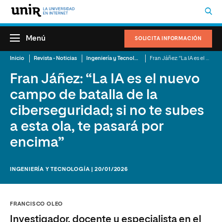
Menú
SOLICITA INFORMACIÓN
Inicio
Revista - Noticias
Ingeniería y Tecnología
Fran Jáñez: “La IA es el nuevo campo de batalla de la ciberseguridad; si no te subes a esta ola, te pasará por encima”
Fran Jáñez: “La IA es el nuevo
campo de batalla de la
ciberseguridad; si no te subes
a esta ola, te pasará por
encima”
INGENIERÍA Y TECNOLOGÍA | 20/01/2026
FRANCISCO OLEO
Investigador, docente y especialista en el