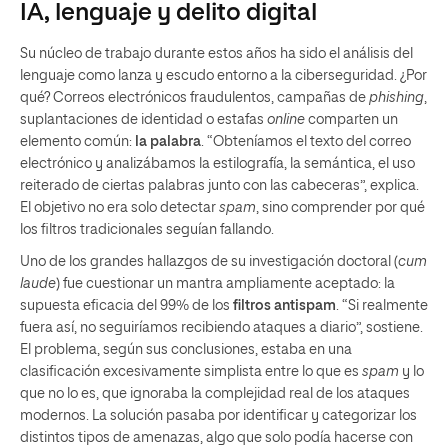
IA, lenguaje y delito digital
Su núcleo de trabajo durante estos años ha sido el análisis del
lenguaje como lanza y escudo entorno a la ciberseguridad. ¿Por
qué? Correos electrónicos fraudulentos, campañas de
phishing
,
suplantaciones de identidad o estafas
online
comparten un
elemento común:
la palabra
. “Obteníamos el texto del correo
electrónico y analizábamos la estilografía, la semántica, el uso
reiterado de ciertas palabras junto con las cabeceras”, explica.
El objetivo no era solo detectar
spam
, sino comprender por qué
los filtros tradicionales seguían fallando.
Uno de los grandes hallazgos de su investigación doctoral (
cum
laude
) fue cuestionar un mantra ampliamente aceptado: la
supuesta eficacia del 99% de los
filtros antispam
. “Si realmente
fuera así, no seguiríamos recibiendo ataques a diario”, sostiene.
El problema, según sus conclusiones, estaba en una
clasificación excesivamente simplista entre lo que es
spam
y lo
que no lo es, que ignoraba la complejidad real de los ataques
modernos. La solución pasaba por identificar y categorizar los
distintos tipos de amenazas, algo que solo podía hacerse con