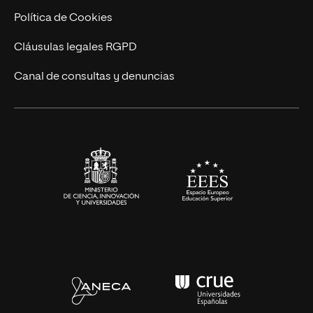
Cursos Universitarios
Actualidad
Política de Cookies
UNIR Revista
Cláusulas legales RGPD
Eventos
Canal de consultas y denuncias
Alianzas corporativas
Sala de prensa
Contacto