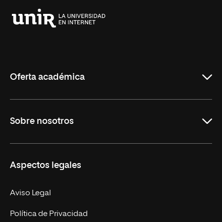
Universidad
Internacional
de
La
Rioja
Oferta académica
Grados
Sobre nosotros
Másteres Oficiales
Másteres Propios
Misión y Valores
Aspectos legales
Doctorados
Facultades
Experto Universitario
Nuestro Equipo
Aviso Legal
Postgrados
Trabaja en UNIR
Política de Privacidad