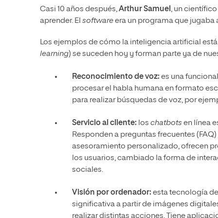
Casi 10 años después,
Arthur Samuel
, un científic
aprender. El
software
era un programa que jugaba 
Los ejemplos de cómo la inteligencia artificial es
learning
) se suceden hoy y forman parte ya de nuest
Reconocimiento de voz:
es una funcional
procesar el habla humana en formato escr
para realizar búsquedas de voz, por ejem
Servicio al cliente:
los
chatbots
en línea e
Responden a preguntas frecuentes (FAQ) s
asesoramiento personalizado, ofrecen p
los usuarios, cambiado la forma de interac
sociales.
Visión por ordenador:
esta tecnología de
significativa a partir de imágenes digitale
realizar distintas acciones. Tiene aplicaci