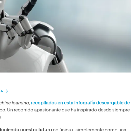
ÍA
hine learning
,
recopilados en esta infografía descargable de
mpo. Un recorrido apasionante que ha inspirado desde siempre
s.
duciendo nuestro futuro
no única y simplemente como una