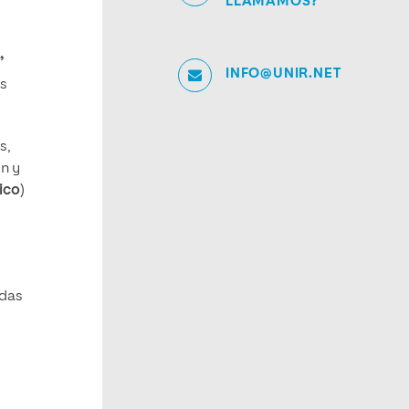
LLAMAMOS?
”
INFO@UNIR.NET
us
s,
n y
ico
)
adas