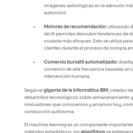
imágenes radiológicas en la atención mé
automóvil.
Motores de recomendación:
utilizando 
de IA permiten descubrir tendencias de da
cruzada más eficaces. Esto se utiliza p
clientes durante el proceso de compra en 
Comercio bursátil automatizado:
diseñad
comercio de alta frecuencia basadas en IA
intervención humana.
Según el
gigante de la informática IBM
, creador d
desarrollos tecnológicos sobre almacenamiento y
innovadores que conocemos y amamos hoy, como e
conducción autónoma.
El
machine learning
es un componente importante d
métodos estadísticos, los
algoritmos
se entrenan 