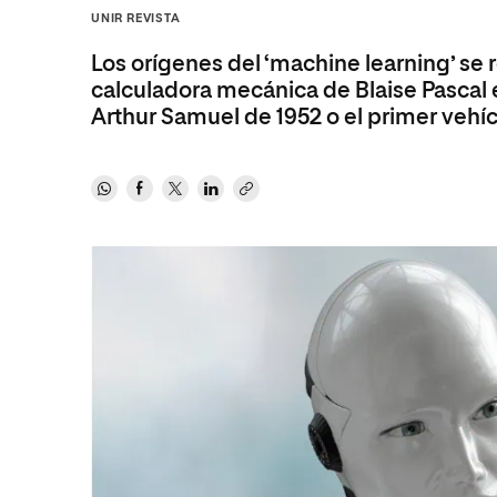
Diseño
Ingeniería y Tecnología
UNIR REVISTA
Ciencias P
Escuela de Humanidades
Ofici
Ciencias de la Salud
Diseño
Internacio
Inter
Los orígenes del ‘machine learning’ se
Normas de Organización y
Ciencias Sociales
Ciencias de la Salud
Funcionamiento
calculadora mecánica de Blaise Pascal 
Arthur Samuel de 1952 o el primer vehí
Humanidades
Ciencias Sociales
Artes
Humanidades
Música
Artes
Música