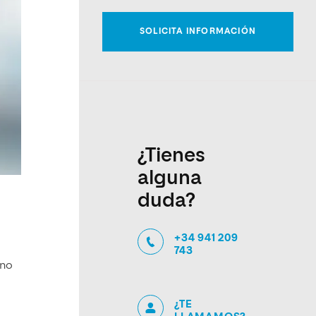
¿Tienes
alguna
duda?
+34 941 209
743
 no
¿TE