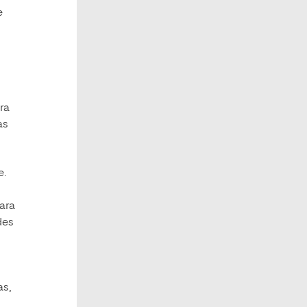
e
ra
as
e.
ara
des
as,