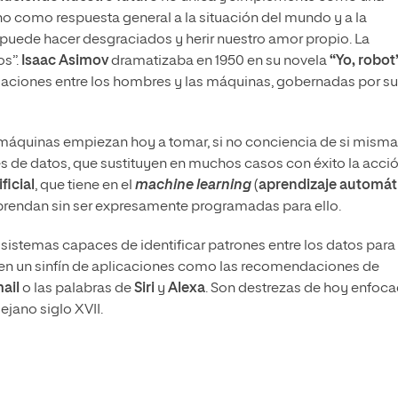
ino como respuesta general a la situación del mundo y a la
uede hacer desgraciados y herir nuestro amor propio. La
os”.
Isaac Asimov
dramatizaba en 1950 en su novela
“Yo, robot
relaciones entre los hombres y las máquinas, gobernadas por s
as máquinas empiezan hoy a tomar, si no conciencia de si misma
s de datos, que sustituyen en muchos casos con éxito la acció
ficial
, que tiene en el
machine learning
(
aprendizaje automát
prendan sin ser expresamente programadas para ello.
 sistemas capaces de identificar patrones entre los datos para
e en un sinfín de aplicaciones como las recomendaciones de
ail
o las palabras de
Siri
y
Alexa
. Son destrezas de hoy enfoc
ejano siglo XVII.