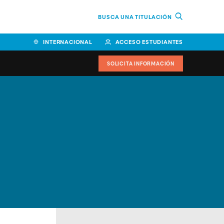
BUSCA UNA TITULACIÓN
INTERNACIONAL
ACCESO ESTUDIANTES
SOLICITA INFORMACIÓN
Facultad de Ciencias de la
Educación y Humanidades
Facultad de Ciencias de la
Salud
Facultad de Economía y
Empresa
Escuela Superior de Ingeniería
y Tecnología (ESIT)
Facultad de Derecho