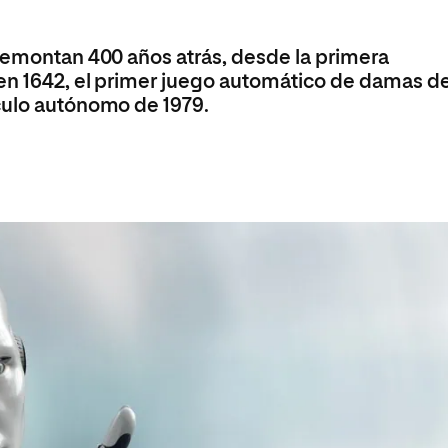
Máster Universitario en Psicopedagogía
olíticas y Relaciones
Acceso universitario para
na de Movilidad
nales
mayores
nacional
Máster Universitario en Atención Temprana y
 remontan 400 años atrás, desde la primera
Desarrollo Infantil
en 1642, el primer juego automático de damas d
Máster Universitario en Enseñanza de Español
culo autónomo de 1979.
como Lengua Extranjera (ELE)