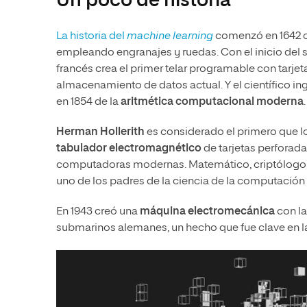
Un poco de historia
La historia del
machine learning
comenzó en 1642 
empleando engranajes y ruedas. Con el inicio del s
francés crea el primer telar programable con tarjet
almacenamiento de datos actual. Y el científico in
en 1854 de la
aritmética computacional moderna
.
Herman Hollerith
es considerado el primero que lo
tabulador electromagnético
de tarjetas perforada
computadoras modernas. Matemático, criptólogo, e
uno de los padres de la ciencia de la computación
En 1943 creó una
máquina electromecánica
con la
submarinos alemanes, un hecho que fue clave en la 