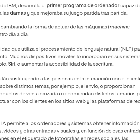
o de IBM, desarrolla el
primer programa de ordenador
capaz d
a las
damas
y que mejoraba su juego partida tras partida.
tá cambiando la forma de actuar de las máquinas (
machine
ro día a día:
idad que utiliza el procesamiento de lenguaje natural (NLP) pa
ito. Muchos dispositivos móviles lo incorporan en sus sistem
plo,
Siri
, o aumentar la accesibilidad de la escritura.
stán sustituyendo a las personas en la interacción con el client
obre distintos temas, por ejemplo, el envío, o proporcionan
roductos de venta cruzada o recomiendan distintos tamaños p
tuar con los clientes en los sitios web y las plataformas de re
 IA permite a los ordenadores y sistemas obtener información
s, vídeos y otras entradas visuales y, en función de esas entrad
ones en el etiquetado de fotografías en redes sociales, las