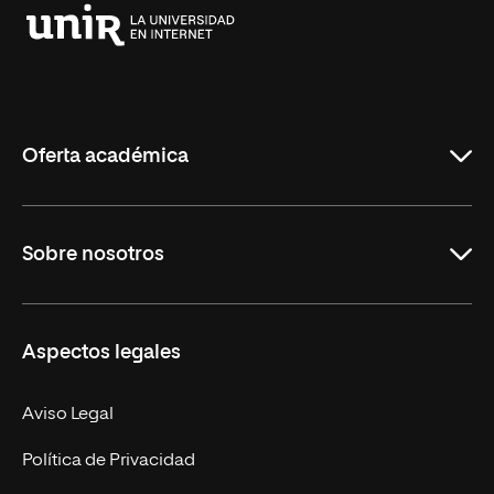
Universidad
Internacional
de
La
Rioja
Oferta académica
Grados
Sobre nosotros
Másteres Oficiales
Másteres Propios
Misión y Valores
Aspectos legales
Doctorados
Facultades
Experto Universitario
Nuestro Equipo
Aviso Legal
Postgrados
Trabaja en UNIR
Política de Privacidad