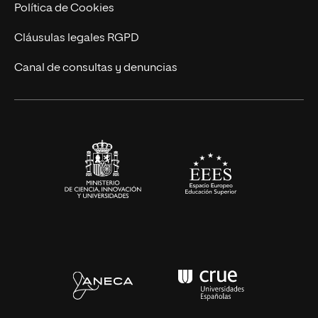
Cursos Universitarios
Actualidad
Política de Cookies
UNIR Revista
Cláusulas legales RGPD
Eventos
Canal de consultas y denuncias
Alianzas corporativas
Sala de prensa
Contacto