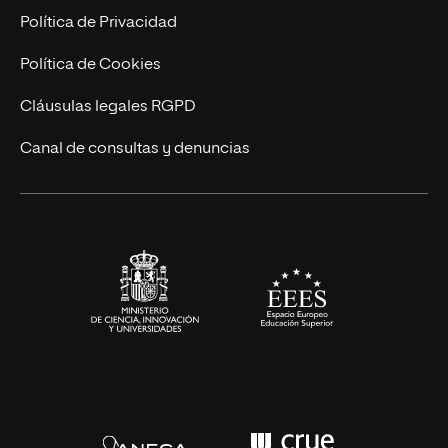
Postgrados
Trabaja en UNIR
Política de Privacidad
Cursos Universitarios
Actualidad
Política de Cookies
UNIR Revista
Cláusulas legales RGPD
Eventos
Canal de consultas y denuncias
Alianzas corporativas
Sala de prensa
Contacto