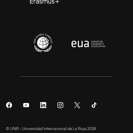
Síguenos
Síguenos
Síguenos
Síguenos
Síguenos
Síguenos
en
en
en
en
en
en
Facebook
YouTube
LinkedIn
Instagram
Twitter
Tiktok
© UNIR - Universidad Internacional de La Rioja 2026