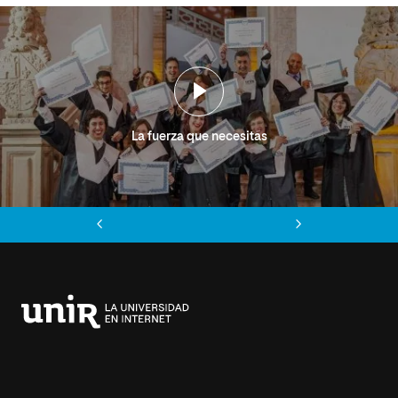
La fuerza que necesitas
Anterior
Siguiente
Universidad
Internacional
de
La
Rioja