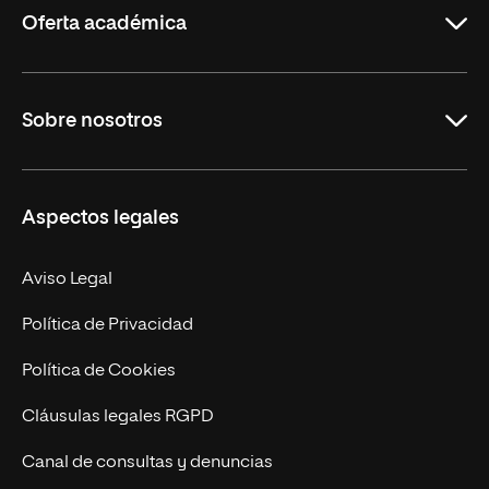
Oferta académica
Grados
Sobre nosotros
Másteres Oficiales
Másteres Propios
Misión y Valores
Aspectos legales
Doctorados
Facultades
Experto Universitario
Nuestro Equipo
Aviso Legal
Postgrados
Trabaja en UNIR
Política de Privacidad
Cursos Universitarios
Actualidad
Política de Cookies
UNIR Revista
Cláusulas legales RGPD
Eventos
Canal de consultas y denuncias