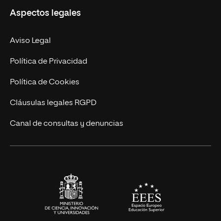
Aspectos legales
Doctorados
Facultades
Experto Universitario
Nuestro Equipo
Aviso Legal
Postgrados
Trabaja en UNIR
Política de Privacidad
Cursos Universitarios
Actualidad
Política de Cookies
UNIR Revista
Cláusulas legales RGPD
Eventos
Canal de consultas y denuncias
Alianzas corporativas
Sala de prensa
Contacto