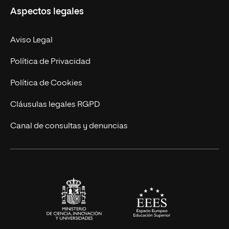
Aspectos legales
Doctorados
Facultades
Experto Universitario
Nuestro Equipo
Aviso Legal
Postgrados
Trabaja en UNIR
Política de Privacidad
Cursos Universitarios
Actualidad
Política de Cookies
UNIR Revista
Cláusulas legales RGPD
Eventos
Canal de consultas y denuncias
Alianzas corporativas
Sala de prensa
Contacto