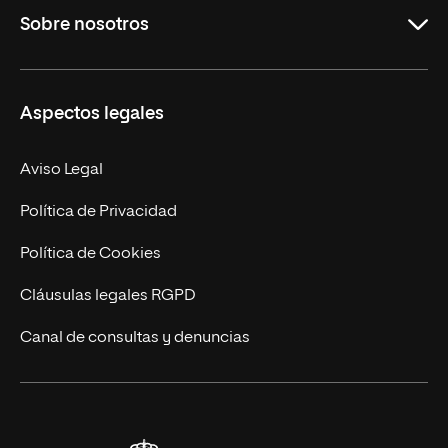
Sobre nosotros
Másteres Oficiales
Másteres Propios
Misión y Valores
Aspectos legales
Doctorados
Facultades
Experto Universitario
Nuestro Equipo
Aviso Legal
Postgrados
Trabaja en UNIR
Política de Privacidad
Cursos Universitarios
Actualidad
Política de Cookies
UNIR Revista
Cláusulas legales RGPD
Eventos
Canal de consultas y denuncias
Alianzas corporativas
Sala de prensa