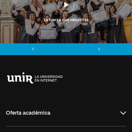
La fuerza que necesitas
Anterior
Siguiente
Universidad
Internacional
de
La
Rioja
Oferta académica
Grados