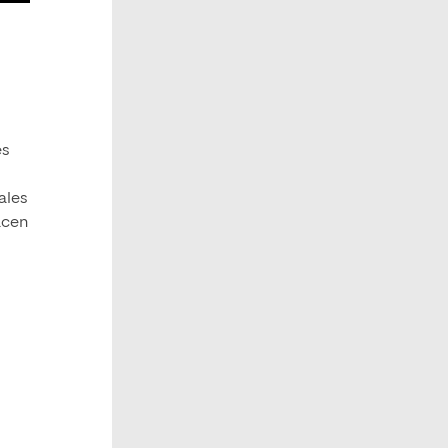
es
ales
acen