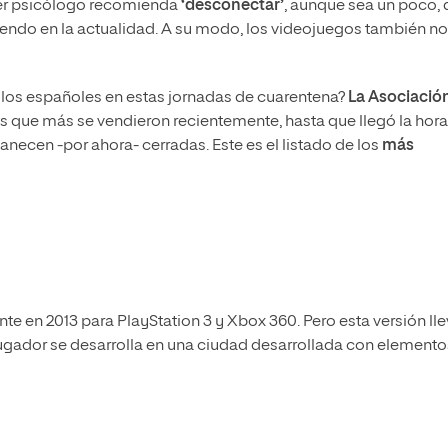
uier psicólogo recomienda
‘desconectar’
, aunque sea un poco, 
ndo en la actualidad. A su modo, los videojuegos también n
los españoles en estas jornadas de cuarentena?
La Asociació
s que más se vendieron recientemente, hasta que llegó la hora
anecen -por ahora- cerradas. Este es el listado de los
más
te en 2013 para PlayStation 3 y Xbox 360. Pero esta versión lle
ugador se desarrolla en una ciudad desarrollada con elemento