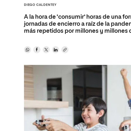
Diseño
Ingeniería y Tecnología
DIEGO CALDENTEY
Ciencias P
Escuela de Humanidades
Ofici
Ciencias de la Salud
Diseño
Internacio
Inter
A la hora de ‘consumir’ horas de una f
Normas de Organización y
Ciencias Sociales
Ciencias de la Salud
Funcionamiento
jornadas de encierro a raíz de la pand
más repetidos por millones y millones 
Humanidades
Ciencias Sociales
Artes
Humanidades
Música
Artes
Música