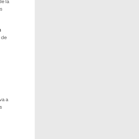
de la
os
n
 de
va a
s