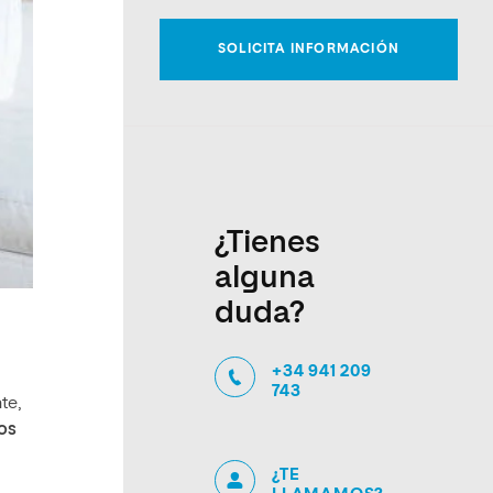
¿Tienes
alguna
duda?
+34 941 209
743
te,
os
¿TE