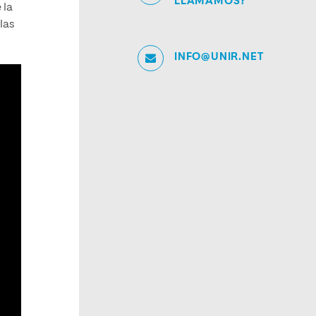
LLAMAMOS?
 la
las
INFO@UNIR.NET