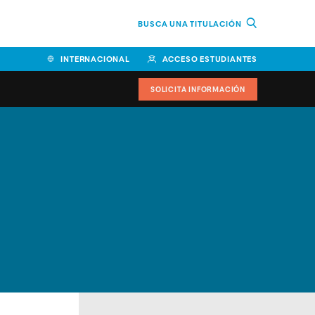
BUSCA UNA TITULACIÓN
INTERNACIONAL
ACCESO ESTUDIANTES
SOLICITA INFORMACIÓN
Facultad de Ciencias de la
Educación y Humanidades
Facultad de Ciencias de la
Salud
Facultad de Economía y
Empresa
Escuela Superior de Ingeniería
y Tecnología (ESIT)
Facultad de Derecho