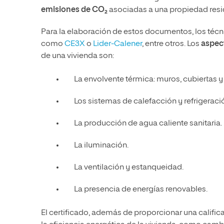
emisiones de CO₂
asociadas a una propiedad resid
Para la elaboración de estos documentos, los técn
como
CE3X
o
Lider-Calener
, entre otros. Los
aspec
de una vivienda son:
La envolvente térmica: muros, cubiertas y
Los sistemas de calefacción y refrigeraci
La producción de agua caliente sanitaria.
La iluminación.
La ventilación y estanqueidad.
La presencia de energías renovables.
El certificado, además de proporcionar una calific