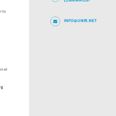
LLAMAMOS?
r lo
INFO@UNIR.NET
n el
 y