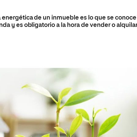
Máster Universitario en Psicopedagogía
olíticas y Relaciones
Acceso universitario para
na de Movilidad
nales
mayores
nacional
Máster Universitario en Atención Temprana y
a energética de un inmueble es lo que se conoce
Desarrollo Infantil
da y es obligatorio a la hora de vender o alquilar
Máster Universitario en Enseñanza de Español
como Lengua Extranjera (ELE)