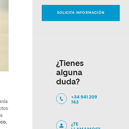
¿Tienes
alguna
duda?
+34 941 209
anía
743
ctos
ra
ico
,
¿TE