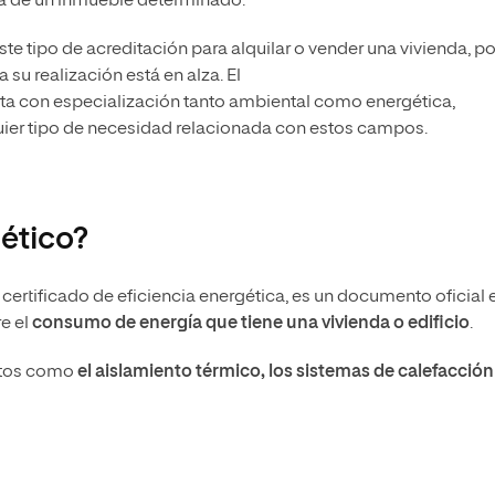
ca de un inmueble determinado.
e tipo de acreditación para alquilar o vender una vivienda, po
u realización está en alza. El
a con especialización tanto ambiental como energética,
uier tipo de necesidad relacionada con estos campos.
gético?
ertificado de eficiencia energética, es un documento oficial e
e el
consumo de energía que tiene una vivienda o edificio
.
ectos como
el aislamiento térmico, los sistemas de calefacción