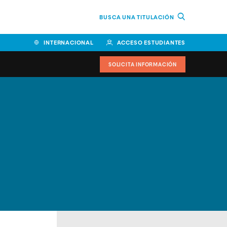
BUSCA UNA TITULACIÓN
INTERNACIONAL
ACCESO ESTUDIANTES
SOLICITA INFORMACIÓN
Facultad de Ciencias de la
Educación y Humanidades
Facultad de Ciencias de la
Salud
Facultad de Economía y
Empresa
Escuela Superior de Ingeniería
y Tecnología (ESIT)
Facultad de Derecho