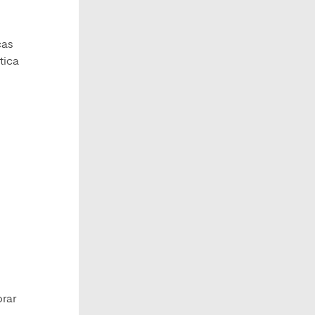
cas
tica
rar