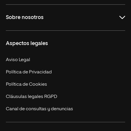
Grados
Sobre nosotros
Másteres Oficiales
Másteres Propios
Misión y Valores
Aspectos legales
Doctorados
Facultades
Experto Universitario
Nuestro Equipo
Aviso Legal
Postgrados
Trabaja en UNIR
Política de Privacidad
Cursos Universitarios
Actualidad
Política de Cookies
UNIR Revista
Cláusulas legales RGPD
Eventos
Canal de consultas y denuncias
Alianzas corporativas