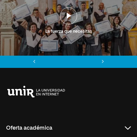
La fuerza que necesitas
Anterior
Siguiente
Universidad
Internacional
de
La
Rioja
Oferta académica