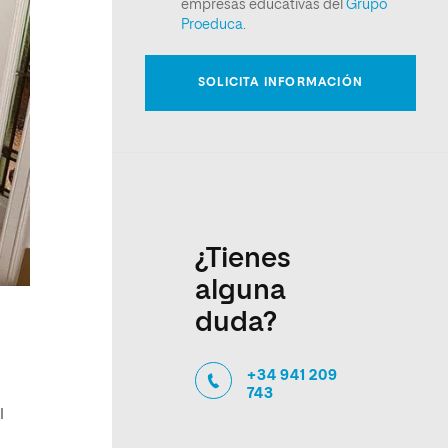
¿Tienes
alguna
duda?
+34 941 209
743
l