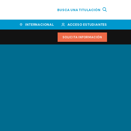
BUSCA UNA TITULACIÓN
INTERNACIONAL
ACCESO ESTUDIANTES
SOLICITA INFORMACIÓN
Facultad de Ciencias de la
Educación y Humanidades
Facultad de Ciencias de la
Salud
Facultad de Economía y
Empresa
Escuela Superior de Ingeniería
y Tecnología (ESIT)
Facultad de Derecho