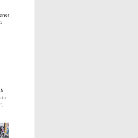
tener
no
tá
 de
”,