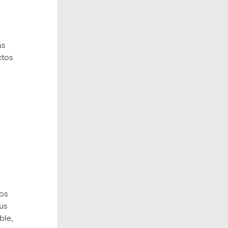
as
ctos
los
us
ble,