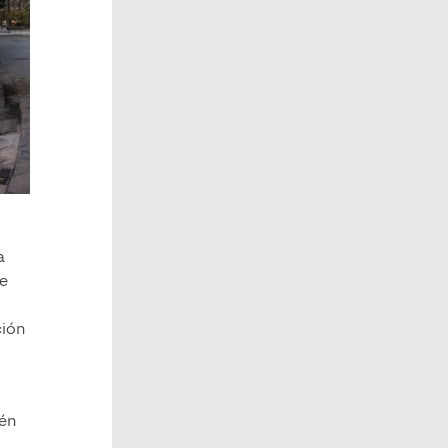
a
de
ción
ién