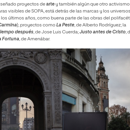
diseñado proyectos de
arte
y también algún que otro activismo
caras visibles de SOPA, está detrás de las marcas y los universo
e los últimos años, como buena parte de las obras del polifacé
Carmina
); proyectos como
La Peste
, de Alberto Rodríguez; la
iempo después
, de Jose Luis Cuerda;
Justo antes de Cristo
, 
a Fortuna
, de Amenábar.