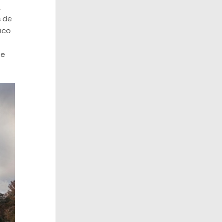
.
s de
tico
de