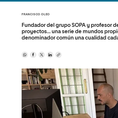
Diseño
Ingeniería y Tecnología
Ciencias P
Escuela de Humanidades
Ofici
Ciencias de la Salud
Diseño
Internacio
Inter
FRANCISCO OLEO
Normas de Organización y
Ciencias Sociales
Ciencias de la Salud
Funcionamiento
Fundador del grupo SOPA y profesor de 
Humanidades
Ciencias Sociales
proyectos… una serie de mundos propio
denominador común una cualidad cada 
Artes
Humanidades
Música
Artes
Música