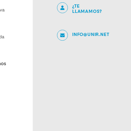
¿TE
iva
LLAMAMOS?
y
INFO@UNIR.NET
eda
mos