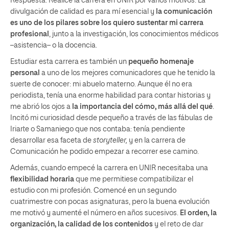
Respuesta: Realicé la carrera en UNIR por varios motivos. La
divulgación de calidad es para mí esencial y
la comunicación
es uno de los pilares sobre los quiero sustentar mi carrera
profesional
, junto a la investigación, los conocimientos médicos
–asistencia– o la docencia.
Estudiar esta carrera es también un
pequeño homenaje
personal
a uno de los mejores comunicadores que he tenido la
suerte de conocer: mi abuelo materno. Aunque él no era
periodista, tenía una enorme habilidad para contar historias y
me abrió los ojos a
la importancia del cómo, más allá del qué
.
Incitó mi curiosidad desde pequeño a través de las fábulas de
Iriarte o Samaniego que nos contaba: tenía pendiente
desarrollar esa faceta de
storyteller,
y en la carrera de
Comunicación he podido empezar a recorrer ese camino.
Además, cuando empecé la carrera en UNIR necesitaba una
flexibilidad horaria
que me permitiese compatibilizar el
estudio con mi profesión. Comencé en un segundo
cuatrimestre con pocas asignaturas, pero la buena evolución
me motivó y aumenté el número en años sucesivos.
El orden, la
organización, la calidad de los contenidos
y el reto de dar