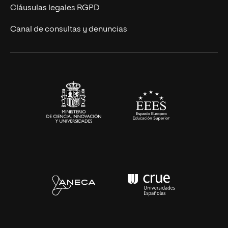
UNIR Revista
Cláusulas legales RGPD
Eventos
Canal de consultas y denuncias
Alianzas corporativas
Sala de prensa
Contacto