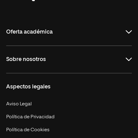
Universidad
Internacional
de
La
Rioja
Oferta académica
Grados
Sobre nosotros
Másteres Oficiales
Másteres Propios
Misión y Valores
Aspectos legales
Doctorados
Facultades
Experto Universitario
Nuestro Equipo
Aviso Legal
Postgrados
Trabaja en UNIR
Política de Privacidad
Cursos Universitarios
Actualidad
Política de Cookies