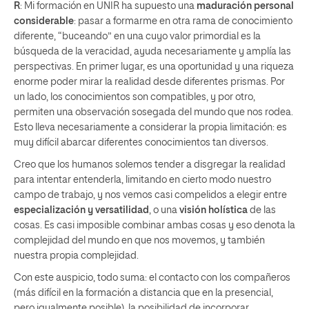
R
: Mi formación en UNIR ha supuesto una
maduración personal
considerable
: pasar a formarme en otra rama de conocimiento
diferente, “buceando” en una cuyo valor primordial es la
búsqueda de la veracidad, ayuda necesariamente y amplía las
perspectivas. En primer lugar, es una oportunidad y una riqueza
enorme poder mirar la realidad desde diferentes prismas. Por
un lado, los conocimientos son compatibles, y por otro,
permiten una observación sosegada del mundo que nos rodea.
Esto lleva necesariamente a considerar la propia limitación: es
muy difícil abarcar diferentes conocimientos tan diversos.
Creo que los humanos solemos tender a disgregar la realidad
para intentar entenderla, limitando en cierto modo nuestro
campo de trabajo, y nos vemos casi compelidos a elegir entre
especialización y versatilidad
, o una
visión holística
de las
cosas. Es casi imposible combinar ambas cosas y eso denota la
complejidad del mundo en que nos movemos, y también
nuestra propia complejidad.
Con este auspicio, todo suma: el contacto con los compañeros
(más difícil en la formación a distancia que en la presencial,
pero igualmente posible), la posibilidad de incorporar