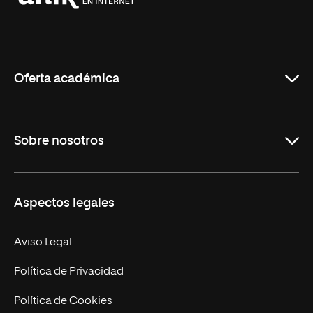
Universidad
Internacional
de
La
Rioja
Oferta académica
Grados
Sobre nosotros
Másteres Oficiales
Másteres Propios
Misión y Valores
Aspectos legales
Doctorados
Facultades
Experto Universitario
Nuestro Equipo
Aviso Legal
Postgrados
Trabaja en UNIR
Política de Privacidad
Cursos Universitarios
Actualidad
Política de Cookies