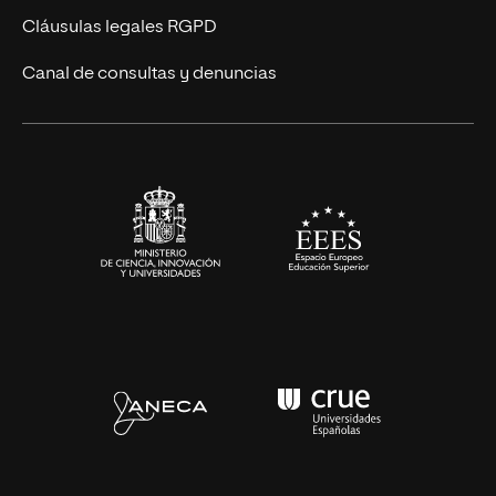
UNIR Revista
Cláusulas legales RGPD
Eventos
Canal de consultas y denuncias
Alianzas corporativas
Sala de prensa
Contacto