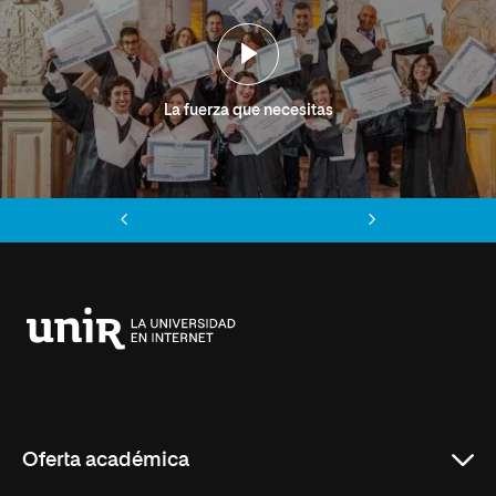
La fuerza que necesitas
Anterior
Siguiente
Universidad
Internacional
de
La
Rioja
Oferta académica