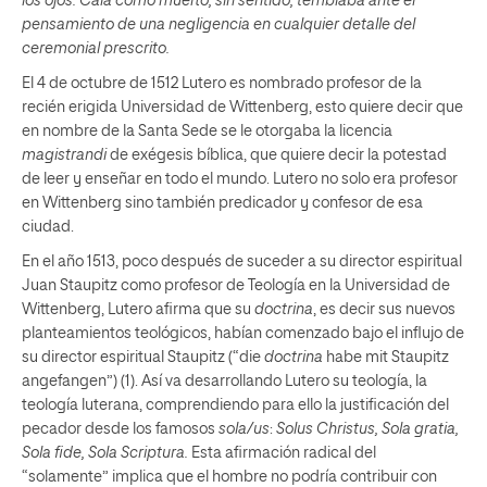
los ojos. Caía como muerto, sin sentido, temblaba ante el
pensamiento de una negligencia en cualquier detalle del
ceremonial prescrito.
El 4 de octubre de 1512 Lutero es nombrado profesor de la
recién erigida Universidad de Wittenberg, esto quiere decir que
en nombre de la Santa Sede se le otorgaba la licencia
magistrandi
de exégesis bíblica, que quiere decir la potestad
de leer y enseñar en todo el mundo. Lutero no solo era profesor
en Wittenberg sino también predicador y confesor de esa
ciudad.
En el año 1513, poco después de suceder a su director espiritual
Juan Staupitz como profesor de Teología en la Universidad de
Wittenberg, Lutero afirma que su
doctrina
, es decir sus nuevos
planteamientos teológicos, habían comenzado bajo el influjo de
su director espiritual Staupitz (“die
doctrina
habe mit Staupitz
angefangen”) (1). Así va desarrollando Lutero su teología, la
teología luterana, comprendiendo para ello la justificación del
pecador desde los famosos
sola/us
:
Solus Christus, Sola gratia,
Sola fide, Sola Scriptura.
Esta afirmación radical del
“solamente” implica que el hombre no podría contribuir con