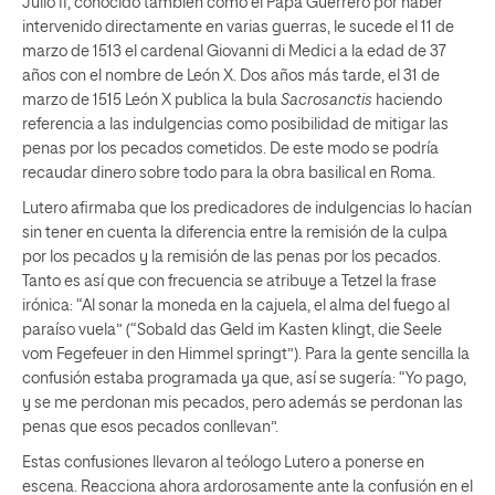
Julio II, conocido también como el Papa Guerrero por haber
intervenido directamente en varias guerras, le sucede el 11 de
marzo de 1513 el cardenal Giovanni di Medici a la edad de 37
años con el nombre de León X. Dos años más tarde, el 31 de
marzo de 1515 León X publica la bula
Sacrosanctis
haciendo
referencia a las indulgencias como posibilidad de mitigar las
penas por los pecados cometidos. De este modo se podría
recaudar dinero sobre todo para la obra basilical en Roma.
Lutero afirmaba que los predicadores de indulgencias lo hacían
sin tener en cuenta la diferencia entre la remisión de la culpa
por los pecados y la remisión de las penas por los pecados.
Tanto es así que con frecuencia se atribuye a Tetzel la frase
irónica: “Al sonar la moneda en la cajuela, el alma del fuego al
paraíso vuela” (“Sobald das Geld im Kasten klingt, die Seele
vom Fegefeuer in den Himmel springt”). Para la gente sencilla la
confusión estaba programada ya que, así se sugería: “Yo pago,
y se me perdonan mis pecados, pero además se perdonan las
penas que esos pecados conllevan”.
Estas confusiones llevaron al teólogo Lutero a ponerse en
escena. Reacciona ahora ardorosamente ante la confusión en el