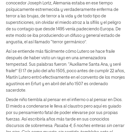
conocedor Joseph Lortz, Alemania estaba en ese tiempo
psíquicamente estremecida y verdaderamente enferma de
terror a las brujas, de terror a la vida y de todo tipo de
supersticiones; sin olvidar el miedo atroz a la sífilis y el peligro
de su contagio que desde 1495 venía padeciendo Europa. De
este modo se iba produciendo un difuso y general estado de
angustia, el así llamado “terror germánico”.
Así se entiende más fácilmente cómo Lutero se hace fraile
después de haber visto un rayo en una amenazadora
tempestad. Sus palabras fueron: “Auxíliame Santa Ana, y seré
fraile!” El 17 de julio del año 1505, poco antes de cumplir 22 años,
Martín Lutero entró efectivamente en el convento de los monjes
agustinos en Erfurt y en abril del año 1507 es ordenado
sacerdote.
Desde niño tiembla al pensar en el infierno o al pensar en Dios.
El miedo a condenarse le lleva al claustro pero aquí es guiado
por su pensamiento fatal de poder elevarse por sus propias
fuerzas. Así escribiría años más tarde en sus conocidos
discursos de sobremesa:
Pasaba 4, 5 noches enteras sin cerrar