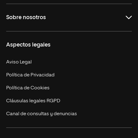
Grados
Sobre nosotros
Másteres Oficiales
Másteres Propios
Misión y Valores
Aspectos legales
Doctorados
Facultades
Experto Universitario
Nuestro Equipo
Aviso Legal
Postgrados
Trabaja en UNIR
Política de Privacidad
Cursos Universitarios
Actualidad
Política de Cookies
UNIR Revista
Cláusulas legales RGPD
Eventos
Canal de consultas y denuncias
Alianzas corporativas