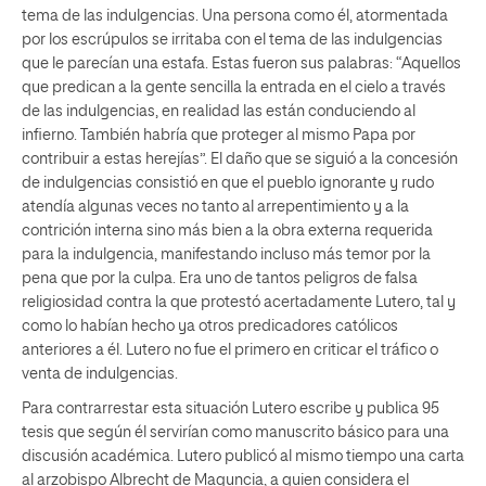
tema de las indulgencias. Una persona como él, atormentada
por los escrúpulos se irritaba con el tema de las indulgencias
que le parecían una estafa. Estas fueron sus palabras: “Aquellos
que predican a la gente sencilla la entrada en el cielo a través
de las indulgencias, en realidad las están conduciendo al
infierno. También habría que proteger al mismo Papa por
contribuir a estas herejías”. El daño que se siguió a la concesión
de indulgencias consistió en que el pueblo ignorante y rudo
atendía algunas veces no tanto al arrepentimiento y a la
contrición interna sino más bien a la obra externa requerida
para la indulgencia, manifestando incluso más temor por la
pena que por la culpa. Era uno de tantos peligros de falsa
religiosidad contra la que protestó acertadamente Lutero, tal y
como lo habían hecho ya otros predicadores católicos
anteriores a él. Lutero no fue el primero en criticar el tráfico o
venta de indulgencias.
Para contrarrestar esta situación Lutero escribe y publica 95
tesis que según él servirían como manuscrito básico para una
discusión académica. Lutero publicó al mismo tiempo una carta
al arzobispo Albrecht de Maguncia, a quien considera el