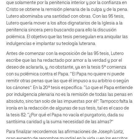
que solamente por la penitencia interior y por la confianza en
Cristo se obtiene la remisión plenaria de la culpa y de la pena.
Lutero abominaba una santidad con obras. Con las 95 tesis,
Lutero quería mover a los altos dignatarios de la Iglesia a la
penitencia sincera pero buscando para ello la discusión
polémica. El objetivo que las tesis perseguían era aniquilar las
indulgencias e implantar su teología luterana.
Antes de comenzar con la exposición de las 95 tesis, Lutero
escribe que las ha redactado por amor a la verdad y por el
deseo de aclararla, y, no obstante, ya en la tesis 5ª comienza
con su polémica contra el Papa. “El Papa no quiere ni puede
remitir otras penas que las que él impuso a su arbitrio o según
los cánones”. En la 20ª tesis especifica: “Lo que el Papa entiende
por indulgencia plenaria no es la remisión de todas las penas en
absoluto, sino tan solo de las impuestas por él”. Tampoco falta la
ironía en la redacción de algunas de sus tesis, tal es el caso de
la tesis 82: “¿Por qué el Papa no vacía el purgatorio, dada su
santísima caridad y la suma necesidad de las almas?”
Para finalizar recordemos las afirmaciones de Joseph Lortz,
gran experto de renombre mundial en la vida y en los escritos