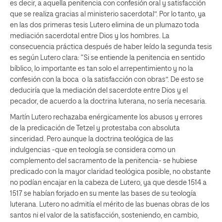
es decir, a aquella penitencia con confesión oral y satisfacción
que se realiza gracias al ministerio sacerdotal”. Por lo tanto, ya
en las dos primeras tesis Lutero elimina de un plumazo toda
mediación sacerdotal entre Dios y los hombres. La
consecuencia práctica después de haber leído la segunda tesis
es según Lutero clara: “Si se entiende la penitencia en sentido
bíblico, lo importante es tan solo el arrepentimiento y no la
confesión con la boca o la satisfacción con obras”. De esto se
deduciría que la mediación del sacerdote entre Dios y el
pecador, de acuerdo a la doctrina luterana, no sería necesaria.
Martín Lutero rechazaba enérgicamente los abusos y errores
de la predicación de Tetzel y protestaba con absoluta
sinceridad. Pero aunque la doctrina teológica de las
indulgencias -que en teología se considera como un
complemento del sacramento de la penitencia- se hubiese
predicado con la mayor claridad teológica posible, no obstante
no podían encajar en la cabeza de Lutero, ya que desde 1514 a
1517 se habían forjado en su mente las bases de su teología
luterana. Lutero no admitía el mérito de las buenas obras de los
santos ni el valor de la satisfacción, sosteniendo, en cambio,